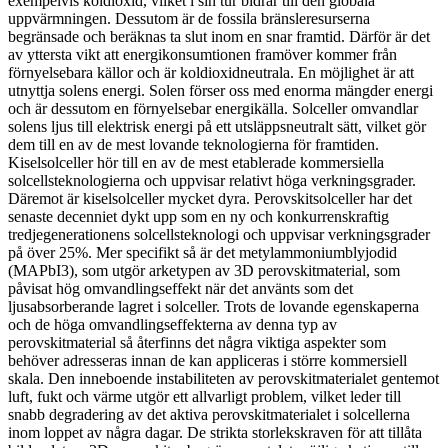
exempelvis koldioxid, vilket i sin tur bidrar till den globala
uppvärmningen. Dessutom är de fossila bränsleresurserna
begränsade och beräknas ta slut inom en snar framtid. Därför är det
av yttersta vikt att energikonsumtionen framöver kommer från
förnyelsebara källor och är koldioxidneutrala. En möjlighet är att
utnyttja solens energi. Solen förser oss med enorma mängder energi
och är dessutom en förnyelsebar energikälla. Solceller omvandlar
solens ljus till elektrisk energi på ett utsläppsneutralt sätt, vilket gör
dem till en av de mest lovande teknologierna för framtiden.
Kiselsolceller hör till en av de mest etablerade kommersiella
solcellsteknologierna och uppvisar relativt höga verkningsgrader.
Däremot är kiselsolceller mycket dyra. Perovskitsolceller har det
senaste decenniet dykt upp som en ny och konkurrenskraftig
tredjegenerationens solcellsteknologi och uppvisar verkningsgrader
på över 25%. Mer specifikt så är det metylammoniumblyjodid
(MAPbI3), som utgör arketypen av 3D perovskitmaterial, som
påvisat hög omvandlingseffekt när det använts som det
ljusabsorberande lagret i solceller. Trots de lovande egenskaperna
och de höga omvandlingseffekterna av denna typ av
perovskitmaterial så återfinns det några viktiga aspekter som
behöver adresseras innan de kan appliceras i större kommersiell
skala. Den inneboende instabiliteten av perovskitmaterialet gentemot
luft, fukt och värme utgör ett allvarligt problem, vilket leder till
snabb degradering av det aktiva perovskitmaterialet i solcellerna
inom loppet av några dagar. De strikta storlekskraven för att tillåta