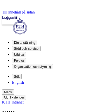
Till innehåll på sidan
Logga in
Intranät
Din anställning
Stöd och service
Utbilda
Forska
Organisation och styrning
Sök
English
Meny
CBH kalender
KTH Intranät