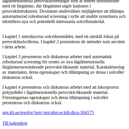
lågdimensionella perovskitföreningar som är internt sensitiserade
med ett färgämne, där färgämnet utgör katjonen i
perovskitstrukturen. Dessutom undersöktes möjligheten att tillämpa
automatiserad robotiserad screening i syfte att snabbt syntetisera och
identifiera nya och potentiellt intressanta solcellsmaterial.
I kapitel 1 introduceras solcellsområdet, med ett särskilt fokus på
perovskitsolcellerna. I kapitel 2 presenteras de metoder som använts
i detta arbete.
I kapitel 3 presenteras och diskuteras arbetet med automatisk
robotiserad screening för syntes av nya lågdimensionella
färgämnessensisiterade perovskit-liknande material. Karaktärisering
av materialen, deras egenskaper och tillämpning av dessa i solceller
diskuteras också.
I kapitel 4 presenteras och diskuteras arbetet med att inkorporera
polyjodider i lågdimensionella perovskit-liknande material.
Föreningarnas egenskaper och deras tillämpning i solceller
presenteras och diskuteras också.
urn.kb.se/resolve?urn=urn:nbn:se:kth:diva-304175
Till kalendern