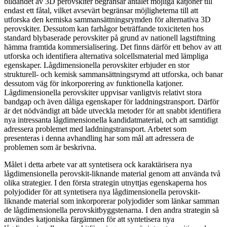
bildandet av 3D perovskiter begränsar antalet möjliga katjoner till
endast ett fåtal, vilket avsevärt begränsar möjligheterna till att
utforska den kemiska sammansättningsrymden för alternativa 3D
perovskiter. Dessutom kan farhågor beträffande toxiciteten hos
standard blybaserade perovskiter på grund av nationell lagstiftning
hämma framtida kommersialisering. Det finns därför ett behov av att
utforska och identifiera alternativa solcellsmaterial med lämpliga
egenskaper. Lågdimensionella perovskiter erbjuder en stor
strukturell- och kemisk sammansättningsrymd att utforska, och banar
dessutom väg för inkorporering av funktionella katjoner.
Lågdimensionella perovskiter uppvisar vanligtvis relativt stora
bandgap och även dåliga egenskaper för laddningstransport. Därför
är det nödvändigt att både utveckla metoder för att snabbt identifiera
nya intressanta lågdimensionella kandidatmaterial, och att samtidigt
adressera problemet med laddningstransport. Arbetet som
presenteras i denna avhandling har som mål att adressera de
problemen som är beskrivna.
Målet i detta arbete var att syntetisera ock karaktärisera nya
lågdimensionella perovskit-liknande material genom att använda två
olika strategier. I den första strategin utnyttjas egenskaperna hos
polyjodider för att syntetisera nya lågdimensionella perovskit-
liknande material som inkorporerar polyjodider som länkar samman
de lågdimensionella perovskitbyggstenarna. I den andra strategin så
användes katjoniska färgämnen för att syntetisera nya