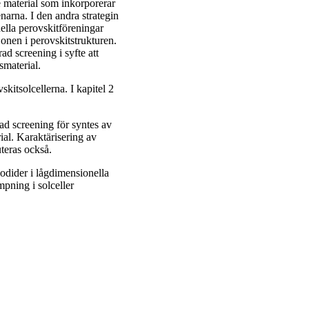
e material som inkorporerar
arna. I den andra strategin
ella perovskitföreningar
jonen i perovskitstrukturen.
d screening i syfte att
anta solcellsmaterial.
skitsolcellerna. I kapitel 2
rad screening för syntes av
al. Karaktärisering av
uteras också.
jodider i lågdimensionella
mpning i solceller