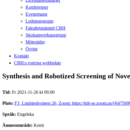
Licentiatseminarier
Konferenser
Evenemang
Ledningsgrupp
Fakultetsnämnd CBH
Skolsamverkansgrupp
Mötestider
Övrigt
Kontakt
CBH:s externa webbplats
Synthesis and Robotized Screening of Novel
Tid:
Fr 2021-11-26 kl 09.00
Plats:
F3, Lindstedsvägen 26, Zoom: https://kth-se.zoom.us/j/64756
Språk:
Engelska
Ämnesområde:
Kemi