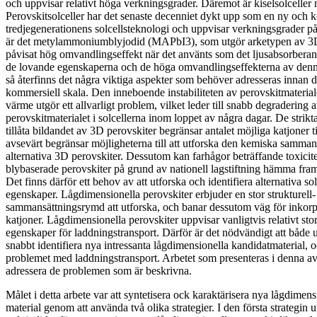
och uppvisar relativt höga verkningsgrader. Däremot är kiselsolceller
Perovskitsolceller har det senaste decenniet dykt upp som en ny och 
tredjegenerationens solcellsteknologi och uppvisar verkningsgrader p
är det metylammoniumblyjodid (MAPbI3), som utgör arketypen av 3D
påvisat hög omvandlingseffekt när det använts som det ljusabsorberande
de lovande egenskaperna och de höga omvandlingseffekterna av denna
så återfinns det några viktiga aspekter som behöver adresseras innan de
kommersiell skala. Den inneboende instabiliteten av perovskitmateriale
värme utgör ett allvarligt problem, vilket leder till snabb degradering a
perovskitmaterialet i solcellerna inom loppet av några dagar. De strikta
tillåta bildandet av 3D perovskiter begränsar antalet möjliga katjoner till
avsevärt begränsar möjligheterna till att utforska den kemiska samma
alternativa 3D perovskiter. Dessutom kan farhågor beträffande toxicit
blybaserade perovskiter på grund av nationell lagstiftning hämma fra
Det finns därför ett behov av att utforska och identifiera alternativa s
egenskaper. Lågdimensionella perovskiter erbjuder en stor strukturell
sammansättningsrymd att utforska, och banar dessutom väg för inkorp
katjoner. Lågdimensionella perovskiter uppvisar vanligtvis relativt st
egenskaper för laddningstransport. Därför är det nödvändigt att både u
snabbt identifiera nya intressanta lågdimensionella kandidatmaterial, o
problemet med laddningstransport. Arbetet som presenteras i denna a
adressera de problemen som är beskrivna.
Målet i detta arbete var att syntetisera ock karaktärisera nya lågdimen
material genom att använda två olika strategier. I den första strategin