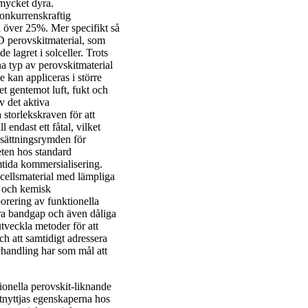
 mycket dyra.
konkurrenskraftig
å över 25%. Mer specifikt så
 perovskitmaterial, som
 lagret i solceller. Trots
 typ av perovskitmaterial
 kan appliceras i större
t gentemot luft, fukt och
v det aktiva
 storlekskraven för att
 endast ett fåtal, vilket
nsättningsrymden för
eten hos standard
mtida kommersialisering.
olcellsmaterial med lämpliga
- och kemisk
orering av funktionella
ora bandgap och även dåliga
tveckla metoder för att
ch att samtidigt adressera
vhandling har som mål att
sionella perovskit-liknande
 utnyttjas egenskaperna hos