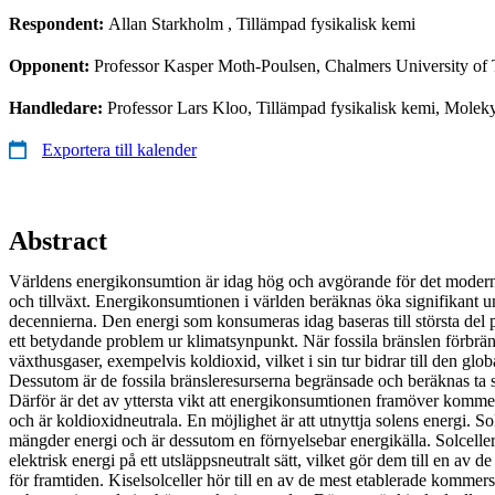
Respondent:
Allan Starkholm
, Tillämpad fysikalisk kemi
Opponent:
Professor Kasper Moth-Poulsen, Chalmers University of
Handledare:
Professor Lars Kloo, Tillämpad fysikalisk kemi, Molek
Exportera till kalender
Abstract
Världens energikonsumtion är idag hög och avgörande för det modern
och tillväxt. Energikonsumtionen i världen beräknas öka signifikant
decennierna. Den energi som konsumeras idag baseras till största del på
ett betydande problem ur klimatsynpunkt. När fossila bränslen förbrän
växthusgaser, exempelvis koldioxid, vilket i sin tur bidrar till den gl
Dessutom är de fossila bränsleresurserna begränsade och beräknas ta s
Därför är det av yttersta vikt att energikonsumtionen framöver kommer
och är koldioxidneutrala. En möjlighet är att utnyttja solens energi. 
mängder energi och är dessutom en förnyelsebar energikälla. Solceller 
elektrisk energi på ett utsläppsneutralt sätt, vilket gör dem till en av 
för framtiden. Kiselsolceller hör till en av de mest etablerade kommers