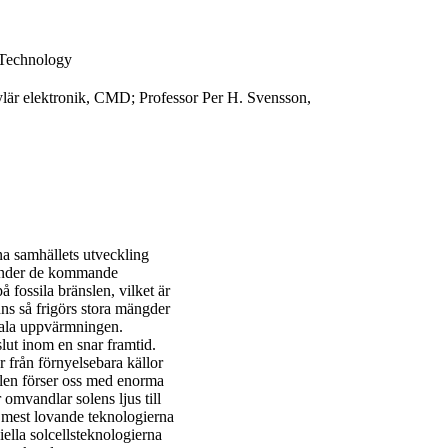
 Technology
ylär elektronik, CMD; Professor Per H. Svensson,
a samhällets utveckling
 under de kommande
 fossila bränslen, vilket är
ns så frigörs stora mängder
obala uppvärmningen.
lut inom en snar framtid.
 från förnyelsebara källor
Solen förser oss med enorma
omvandlar solens ljus till
de mest lovande teknologierna
iella solcellsteknologierna