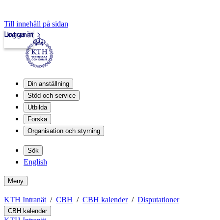
Till innehåll på sidan
Logga in
Intranät
Din anställning
Stöd och service
Utbilda
Forska
Organisation och styrning
Sök
English
Meny
KTH Intranät
CBH
CBH kalender
Disputationer
CBH kalender