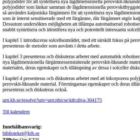
polyjodider för att syntetisera nya lågdimensionella perovskit-liknand
polyjodider som länkar samman de lågdimensionella perovskitbyggsten
så användes katjoniska färgämnen för att syntetisera nya lågdimension
som är internt sensitiserade med ett färgämne, där färgämnet utgör kat
Dessutom undersöktes möjligheten att tillämpa automatiserad robotisera
snabbt syntetisera och identifiera nya och potentiellt intress
I kapitel 1 introduceras solcellsområdet, med ett särskilt fokus på perov
presenteras de metoder som använts i detta arbete.
I kapitel 3 presenteras och diskuteras arbetet med automatisk robotise
nya lågdimensionella färgämnessensisiterade perovskit-liknande materi
materialen, deras egenskaper och tillämpning av dessa i solceller disk
I kapitel 4 presenteras och diskuteras arbetet med att inkorporera poly
perovskit-liknande material. Föreningarnas egenskaper och deras tillä
presenteras och diskuteras också.
urn.kb.se/resolve?urn=urn:nbn:se:kth:diva-304175
Till kalendern
Innehållsansvarig:
biblioteket@kth.se
Tillhör
: Om KTH