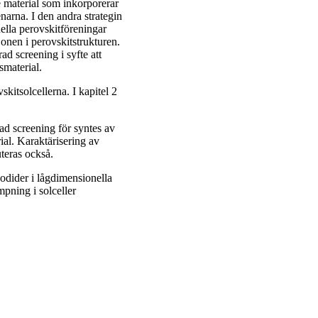
e material som inkorporerar
arna. I den andra strategin
ella perovskitföreningar
jonen i perovskitstrukturen.
d screening i syfte att
anta solcellsmaterial.
skitsolcellerna. I kapitel 2
rad screening för syntes av
al. Karaktärisering av
uteras också.
jodider i lågdimensionella
mpning i solceller