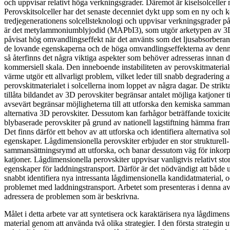
och uppvisar relativt höga verkningsgrader. Däremot är kiselsolceller
Perovskitsolceller har det senaste decenniet dykt upp som en ny och 
tredjegenerationens solcellsteknologi och uppvisar verkningsgrader p
är det metylammoniumblyjodid (MAPbI3), som utgör arketypen av 3D
påvisat hög omvandlingseffekt när det använts som det ljusabsorberande
de lovande egenskaperna och de höga omvandlingseffekterna av denna
så återfinns det några viktiga aspekter som behöver adresseras innan de
kommersiell skala. Den inneboende instabiliteten av perovskitmateriale
värme utgör ett allvarligt problem, vilket leder till snabb degradering a
perovskitmaterialet i solcellerna inom loppet av några dagar. De strikta
tillåta bildandet av 3D perovskiter begränsar antalet möjliga katjoner till
avsevärt begränsar möjligheterna till att utforska den kemiska samma
alternativa 3D perovskiter. Dessutom kan farhågor beträffande toxicit
blybaserade perovskiter på grund av nationell lagstiftning hämma fra
Det finns därför ett behov av att utforska och identifiera alternativa s
egenskaper. Lågdimensionella perovskiter erbjuder en stor strukturell
sammansättningsrymd att utforska, och banar dessutom väg för inkorp
katjoner. Lågdimensionella perovskiter uppvisar vanligtvis relativt st
egenskaper för laddningstransport. Därför är det nödvändigt att både u
snabbt identifiera nya intressanta lågdimensionella kandidatmaterial, o
problemet med laddningstransport. Arbetet som presenteras i denna a
adressera de problemen som är beskrivna.
Målet i detta arbete var att syntetisera ock karaktärisera nya lågdimen
material genom att använda två olika strategier. I den första strategin