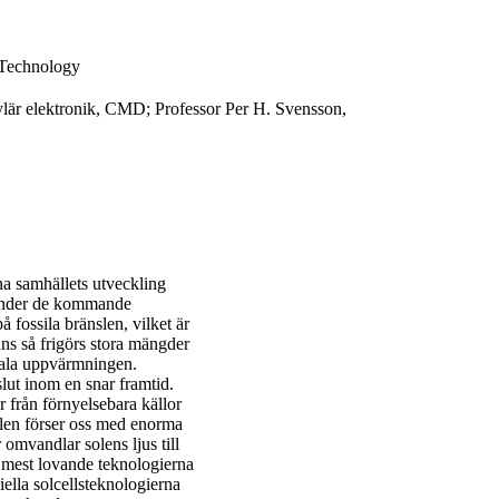
 Technology
ylär elektronik, CMD; Professor Per H. Svensson,
a samhällets utveckling
 under de kommande
 fossila bränslen, vilket är
ns så frigörs stora mängder
obala uppvärmningen.
lut inom en snar framtid.
 från förnyelsebara källor
Solen förser oss med enorma
omvandlar solens ljus till
de mest lovande teknologierna
iella solcellsteknologierna