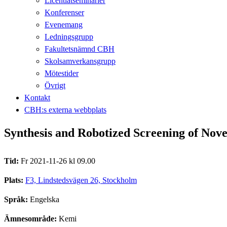
Licentiatseminarier
Konferenser
Evenemang
Ledningsgrupp
Fakultetsnämnd CBH
Skolsamverkansgrupp
Mötestider
Övrigt
Kontakt
CBH:s externa webbplats
Synthesis and Robotized Screening of Novel
Tid:
Fr 2021-11-26 kl 09.00
Plats:
F3, Lindstedsvägen 26, Stockholm
Språk:
Engelska
Ämnesområde:
Kemi