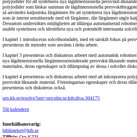
polyjodider för att syntetisera nya lågdimensionella perovskit-liknand
polyjodider som länkar samman de lågdimensionella perovskitbyggsten
så användes katjoniska färgämnen för att syntetisera nya lågdimension
som är internt sensitiserade med ett färgämne, där färgämnet utgör kat
Dessutom undersöktes möjligheten att tillämpa automatiserad robotisera
snabbt syntetisera och identifiera nya och potentiellt intress
I kapitel 1 introduceras solcellsområdet, med ett särskilt fokus på perov
presenteras de metoder som använts i detta arbete.
I kapitel 3 presenteras och diskuteras arbetet med automatisk robotise
nya lågdimensionella färgämnessensisiterade perovskit-liknande materi
materialen, deras egenskaper och tillämpning av dessa i solceller disk
I kapitel 4 presenteras och diskuteras arbetet med att inkorporera poly
perovskit-liknande material. Föreningarnas egenskaper och deras tillä
presenteras och diskuteras också.
urn.kb.se/resolve?urn=urn:nbn:se:kth:diva-304175
Till kalendern
Innehållsansvarig:
biblioteket@kth.se
Tillhör
: Om KTH