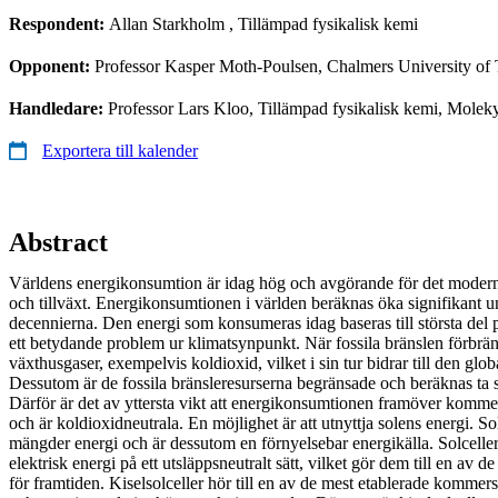
Respondent:
Allan Starkholm
, Tillämpad fysikalisk kemi
Opponent:
Professor Kasper Moth-Poulsen, Chalmers University of
Handledare:
Professor Lars Kloo, Tillämpad fysikalisk kemi, Molek
Exportera till kalender
Abstract
Världens energikonsumtion är idag hög och avgörande för det modern
och tillväxt. Energikonsumtionen i världen beräknas öka signifikant
decennierna. Den energi som konsumeras idag baseras till största del på
ett betydande problem ur klimatsynpunkt. När fossila bränslen förbrän
växthusgaser, exempelvis koldioxid, vilket i sin tur bidrar till den gl
Dessutom är de fossila bränsleresurserna begränsade och beräknas ta s
Därför är det av yttersta vikt att energikonsumtionen framöver kommer
och är koldioxidneutrala. En möjlighet är att utnyttja solens energi. 
mängder energi och är dessutom en förnyelsebar energikälla. Solceller 
elektrisk energi på ett utsläppsneutralt sätt, vilket gör dem till en av 
för framtiden. Kiselsolceller hör till en av de mest etablerade kommers