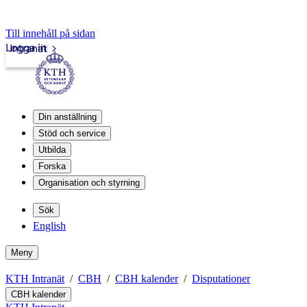
Till innehåll på sidan
Logga in
Intranät
Din anställning
Stöd och service
Utbilda
Forska
Organisation och styrning
Sök
English
Meny
KTH Intranät
CBH
CBH kalender
Disputationer
CBH kalender