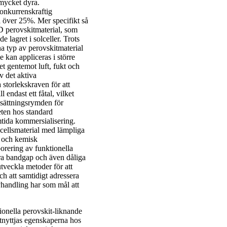
 mycket dyra.
konkurrenskraftig
å över 25%. Mer specifikt så
 perovskitmaterial, som
 lagret i solceller. Trots
 typ av perovskitmaterial
 kan appliceras i större
t gentemot luft, fukt och
v det aktiva
 storlekskraven för att
 endast ett fåtal, vilket
nsättningsrymden för
eten hos standard
mtida kommersialisering.
olcellsmaterial med lämpliga
- och kemisk
orering av funktionella
ora bandgap och även dåliga
tveckla metoder för att
ch att samtidigt adressera
vhandling har som mål att
sionella perovskit-liknande
 utnyttjas egenskaperna hos