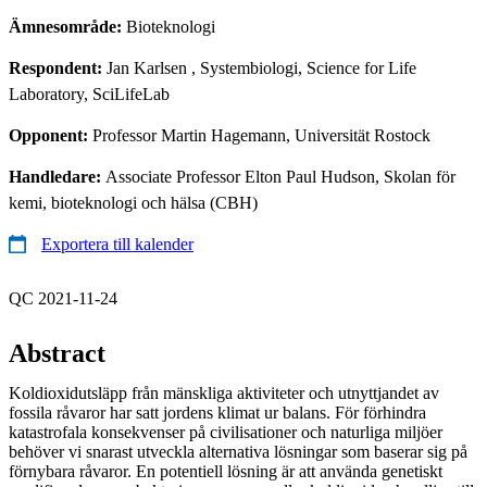
Ämnesområde:
Bioteknologi
Respondent:
Jan Karlsen
, Systembiologi, Science for Life
Laboratory, SciLifeLab
Opponent:
Professor Martin Hagemann, Universität Rostock
Handledare:
Associate Professor Elton Paul Hudson, Skolan för
kemi, bioteknologi och hälsa (CBH)
Exportera till kalender
QC 2021-11-24
Abstract
Koldioxidutsläpp från mänskliga aktiviteter och utnyttjandet av
fossila råvaror har satt jordens klimat ur balans. För förhindra
katastrofala konsekvenser på civilisationer och naturliga miljöer
behöver vi snarast utveckla alternativa lösningar som baserar sig på
förnybara råvaror. En potentiell lösning är att använda genetiskt