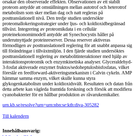
orsakar den observerade effekten. Observationen av ett stabilt
proteom antydde att omställningen mellan autotrof och heterotrof
metabolism som sker mellan dag och natt regleras på
posttranslationell nivå. Den tredje studien undersökte
proteomallokeringsstrategier under ljus- och koldioxidbegränsad
tillväxt. Integrering av proteomikdata i en cellulär
proteinekonomimodell antydde att Synechocystis håller på
underutnyttjade proteinreserver. Dessa reserver aktiveras
förmodligen av posttranslationell reglering för att snabbt anpassa sig
till förändringar i tillväxtmiljön. I den fjärde studien undersöktes
posttranslationell reglering av metabolitinteraktioner med hjälp av
interaktionsproteomik och enzymkinetiska analyser. Glyceraldehyd-
3-fosfat aktiverade enzymet fruktos/sedoheptulosbisfosfatas, vilket
föreslår en feedforward-aktiveringsmekanism i Calvin cykeln. AMP
hämmar samma enzym, vilket skulle kunna styra
glykogenkatabolism under koldioxidsvält. Resultaten och datan från
detta arbete kan vägleda framtida forskning och försök att modifiera
cyanobakterier för en hållbar produktion av råvarukemikalier.
urn.kb.se/resolve?urn=urn:nbn:se:kth:diva-305282
Till kalendern
Innehållsansvarig: