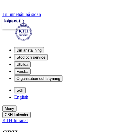
Till innehåll på sidan
Logga in
Intranät
Din anställning
Stöd och service
Utbilda
Forska
Organisation och styrning
Sök
English
Meny
CBH kalender
KTH Intranät