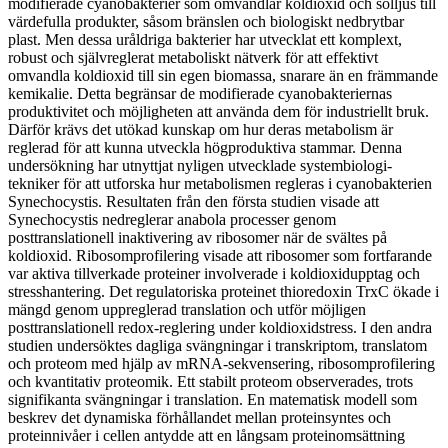
modifierade cyanobakterier som omvandlar koldioxid och solljus till
värdefulla produkter, såsom bränslen och biologiskt nedbrytbar
plast. Men dessa uråldriga bakterier har utvecklat ett komplext,
robust och självreglerat metaboliskt nätverk för att effektivt
omvandla koldioxid till sin egen biomassa, snarare än en främmande
kemikalie. Detta begränsar de modifierade cyanobakteriernas
produktivitet och möjligheten att använda dem för industriellt bruk.
Därför krävs det utökad kunskap om hur deras metabolism är
reglerad för att kunna utveckla högproduktiva stammar. Denna
undersökning har utnyttjat nyligen utvecklade systembiologi-
tekniker för att utforska hur metabolismen regleras i cyanobakterien
Synechocystis. Resultaten från den första studien visade att
Synechocystis nedreglerar anabola processer genom
posttranslationell inaktivering av ribosomer när de svältes på
koldioxid. Ribosomprofilering visade att ribosomer som fortfarande
var aktiva tillverkade proteiner involverade i koldioxidupptag och
stresshantering. Det regulatoriska proteinet thioredoxin TrxC ökade i
mängd genom uppreglerad translation och utför möjligen
posttranslationell redox-reglering under koldioxidstress. I den andra
studien undersöktes dagliga svängningar i transkriptom, translatom
och proteom med hjälp av mRNA-sekvensering, ribosomprofilering
och kvantitativ proteomik. Ett stabilt proteom observerades, trots
signifikanta svängningar i translation. En matematisk modell som
beskrev det dynamiska förhållandet mellan proteinsyntes och
proteinnivåer i cellen antydde att en långsam proteinomsättning