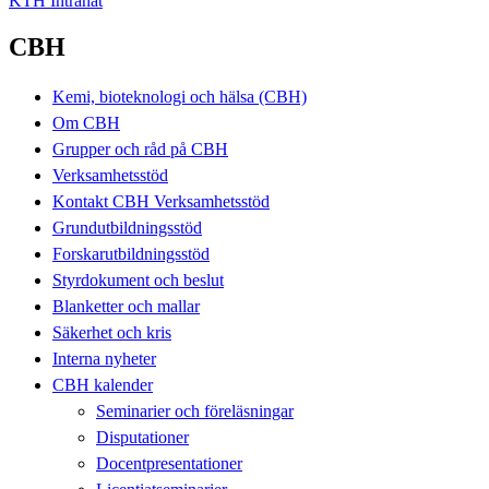
KTH Intranät
CBH
Kemi, bioteknologi och hälsa (CBH)
Om CBH
Grupper och råd på CBH
Verksamhetsstöd
Kontakt CBH Verksamhetsstöd
Grundutbildningsstöd
Forskarutbildningsstöd
Styrdokument och beslut
Blanketter och mallar
Säkerhet och kris
Interna nyheter
CBH kalender
Seminarier och föreläsningar
Disputationer
Docentpresentationer