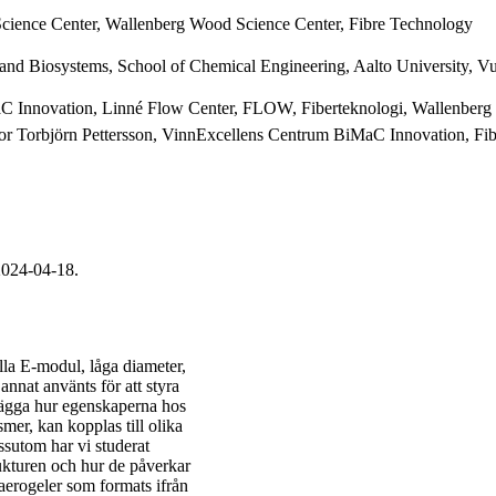
Science Center, Wallenberg Wood Science Center, Fibre Technology
and Biosystems, School of Chemical Engineering, Aalto University, Vu
 Innovation, Linné Flow Center, FLOW, Fiberteknologi, Wallenberg 
ktor Torbjörn Pettersson, VinnExcellens Centrum BiMaC Innovation, Fi
2024-04-18.
lla E-modul, låga diameter,
annat använts för att styra
arlägga hur egenskaperna hos
mer, kan kopplas till olika
sutom har vi studerat
kturen och hur de påverkar
aerogeler som formats ifrån