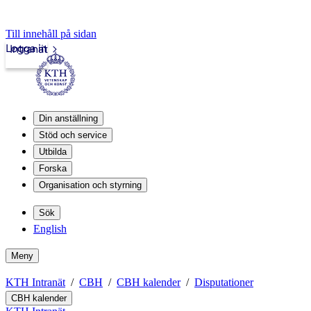
Till innehåll på sidan
Logga in
Intranät
Din anställning
Stöd och service
Utbilda
Forska
Organisation och styrning
Sök
English
Meny
KTH Intranät
CBH
CBH kalender
Disputationer
CBH kalender