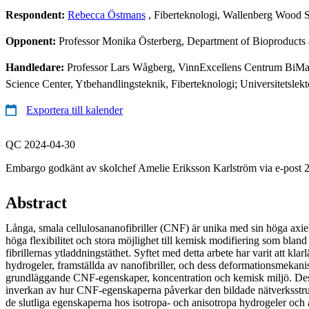
Respondent:
Rebecca Östmans
, Fiberteknologi, Wallenberg Wood 
Opponent:
Professor Monika Österberg, Department of Bioproducts 
Handledare:
Professor Lars Wågberg, VinnExcellens Centrum BiMaC
Science Center, Ytbehandlingsteknik, Fiberteknologi; Universitetsle
Exportera till kalender
QC 2024-04-30
Embargo godkänt av skolchef Amelie Eriksson Karlström via e-post 
Abstract
Långa, smala cellulosananofibriller (CNF) är unika med sin höga axie
höga flexibilitet och stora möjlighet till kemisk modifiering som bland 
fibrillernas ytladdningstäthet. Syftet med detta arbete har varit att kl
hydrogeler, framställda av nanofibriller, och dess deformationsmekanis
grundläggande CNF-egenskaper, koncentration och kemisk miljö. Des
inverkan av hur CNF-egenskaperna påverkar den bildade nätverksstru
de slutliga egenskaperna hos isotropa- och anisotropa hydrogeler och 