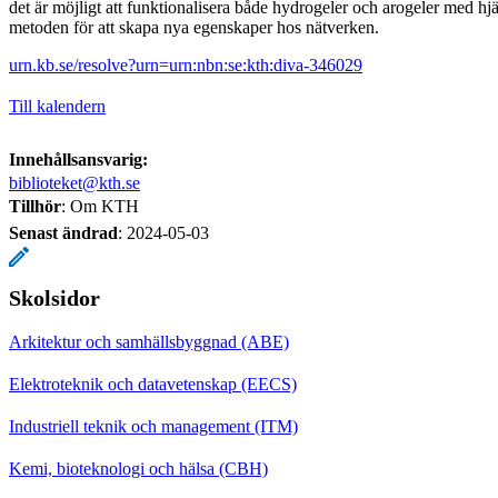
det är möjligt att funktionalisera både hydrogeler och arogeler med hj
metoden för att skapa nya egenskaper hos nätverken.
urn.kb.se/resolve?urn=urn:nbn:se:kth:diva-346029
Till kalendern
Innehållsansvarig:
biblioteket@kth.se
Tillhör
: Om KTH
Senast ändrad
:
2024-05-03
Skolsidor
Arkitektur och samhällsbyggnad (ABE)
Elektroteknik och datavetenskap (EECS)
Industriell teknik och management (ITM)
Kemi, bioteknologi och hälsa (CBH)