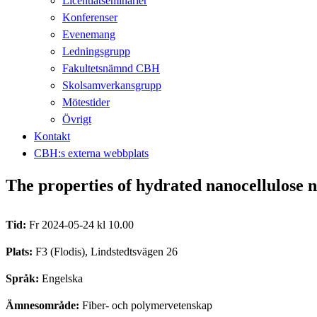
Licentiatseminarier
Konferenser
Evenemang
Ledningsgrupp
Fakultetsnämnd CBH
Skolsamverkansgrupp
Mötestider
Övrigt
Kontakt
CBH:s externa webbplats
The properties of hydrated nanocellulose 
Tid:
Fr 2024-05-24 kl 10.00
Plats:
F3 (Flodis), Lindstedtsvägen 26
Språk:
Engelska
Ämnesområde:
Fiber- och polymervetenskap