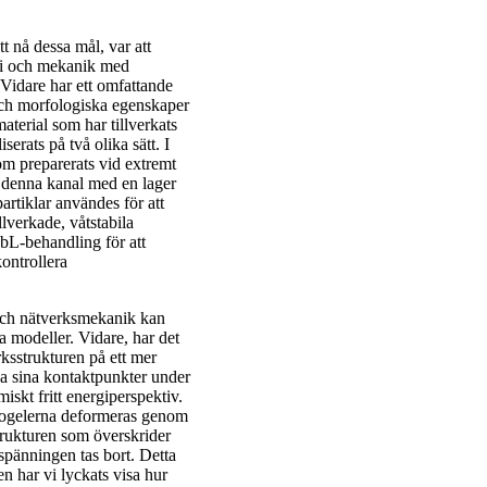
t nå dessa mål, var att
gi och mekanik med
 Vidare har ett omfattande
a och morfologiska egenskaper
aterial som har tillverkats
serats på två olika sätt. I
som preparerats vid extremt
a denna kanal med en lager
artiklar användes för att
llverkade, våtstabila
bL-behandling för att
ontrollera
i och nätverksmekanik kan
a modeller. Vidare, har det
rksstrukturen på ett mer
söka sina kontaktpunkter under
iskt fritt energiperspektiv.
ydrogelerna deformeras genom
strukturen som överskrider
 spänningen tas bort. Detta
en har vi lyckats visa hur