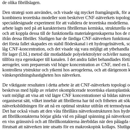
de olika fibrillslagen.
Den strategi som användes, och visade sig mycket framgångsrik, för at
kombinera teoretiska modeller som beskriver CNF-nätverkets topolo
specialdesignade experiment för att validera de teoretiska modellerna.
arbete lagts ned på att karakterisera fibrillernas kemiska, strukturell
och att koppla dessa till de funktionella materialegenskaperna hos de m
ifrån dessa fibriller. Slutligen har de färdiga CNF-nätverken funktionali
det första fallet skapades en stabil flödeskanal i ett hydrogelnätverk, 
låg CNF-koncentration, och det visade sig vara möjligt att ytbehandl
för lager (LbL) metod där motladdade polyelektrolyter och/eller nanop
tillföra nya egenskaper till kanalen. I det andra fallet behandlades förti
aerogeler, som preparerats vid högre koncentration av CNF, med en L
kontrollera ytstruktur och ytkemi hos aerogelerna, och att därigenom k
vätskespridningshastigheten hos nätverken.
De viktigaste resultaten i detta arbete är att CNF-nätverkets topolog
beskrivas med hjälp av relativt okomplicerade teoretiska elastoplastisk
varit möjligt att visa att vid lägre CNF koncentrationer så bildas nätve
organiserat sätt, vilket innebär att fibrillerna har tid och friheten att 
nätverksbildningen för att nå en optimal struktur utifrån ett termodynam
Det har också visats att den våta fibrillära nätverksstrukturen hos h
att fibrillkontakterna börjar glida vid en pålagd spänning på nätverks
en viss gränsnivå och att fibrillkontakterna återbildas när den pålagda
förutsatt att nätverken inte utsatts för en makroskopisk kollaps. Slutlig