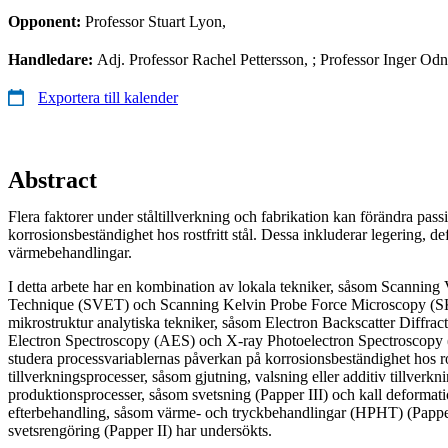
Opponent:
Professor Stuart Lyon,
Handledare:
Adj. Professor Rachel Pettersson, ; Professor Inger Od
Exportera till kalender
Abstract
Flera faktorer under ståltillverkning och fabrikation kan förändra passi
korrosionsbeständighet hos rostfritt stål. Dessa inkluderar legering, d
värmebehandlingar.
I detta arbete har en kombination av lokala tekniker, såsom Scanning 
Technique (SVET) och Scanning Kelvin Probe Force Microscopy (S
mikrostruktur analytiska tekniker, såsom Electron Backscatter Diffr
Electron Spectroscopy (AES) och X-ray Photoelectron Spectroscopy (
studera processvariablernas påverkan på korrosionsbeständighet hos rost
tillverkningsprocesser, såsom gjutning, valsning eller additiv tillver
produktionsprocesser, såsom svetsning (Papper III) och kall deformat
efterbehandling, såsom värme- och tryckbehandlingar (HPHT) (Pappe
svetsrengöring (Papper II) har undersökts.