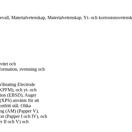
nevall, Materialvetenskap, Materialvetenskap, Yt- och korrosionsvetens
vitet och
eformation, svetsning och
Vibrating Electrode
KPFM), och yt- och
action (EBSD), Auger
XPS) använts för att
fritt stål. Olika
kning (AM) (Papper V),
ion (Papper I och IV), och
r II och V) och