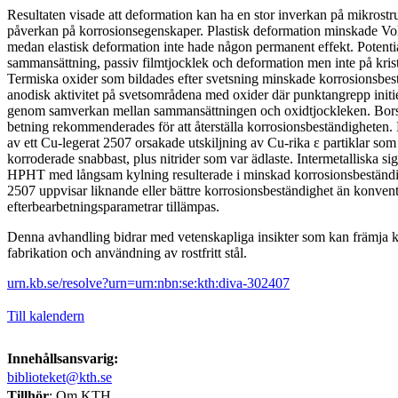
Resultaten visade att deformation kan ha en stor inverkan på mikrost
påverkan på korrosionsegenskaper. Plastisk deformation minskade Volta
medan elastisk deformation inte hade någon permanent effekt. Potenti
sammansättning, passiv filmtjocklek och deformation men inte på krista
Termiska oxider som bildades efter svetsning minskade korrosionsbe
anodisk aktivitet på svetsområdena med oxider där punktangrepp initie
genom samverkan mellan sammansättningen och oxidtjockleken. Bors
betning rekommenderades för att återställa korrosionsbeständigheten
av ett Cu-legerat 2507 orsakade utskiljning av Cu-rika ε partiklar som 
korroderade snabbast, plus nitrider som var ädlaste. Intermetalliska s
HPHT med långsam kylning resulterade i minskad korrosionsbeständig
2507 uppvisar liknande eller bättre korrosionsbeständighet än konvent
efterbearbetningsparametrar tillämpas.
Denna avhandling bidrar med vetenskapliga insikter som kan främja ko
fabrikation och användning av rostfritt stål.
urn.kb.se/resolve?urn=urn:nbn:se:kth:diva-302407
Till kalendern
Innehållsansvarig:
biblioteket@kth.se
Tillhör
: Om KTH