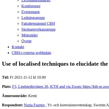
Licentiatseminarier
Konferenser
Evenemang
Ledningsgrupp
Fakultetsnämnd CBH
Skolsamverkansgrupp
Mötestider
Övrigt
Kontakt
CBH:s externa webbplats
Use of localised techniques to elucidate the 
Tid:
Fr 2021-11-12 kl 10.00
Plats:
F3, Lindstedtsvägen 26, KTH and via Zoom: https://kth-se.zo
Ämnesområde:
Kemi
Respondent:
Nuria Fuertes
, Yt- och korrosionsvetenskap, Swerim 