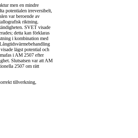
ruktur men en mindre
 potentialen irreversibelt,
alen var beroende av
llografisk riktning.
ständigheten. SVET visade
rades; detta kan förklaras
tning i kombination med
. Långtidsvärmebehandling
visade lägst potential och
igmafas i AM 2507 efter
het. Slutsatsen var att AM
ionella 2507 om rätt
rrekt tillverkning,