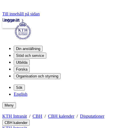
Till innehåll på sidan
Logga in
Intranät
Din anställning
Stöd och service
Utbilda
Forska
Organisation och styrning
Sök
English
Meny
KTH Intranät
CBH
CBH kalender
Disputationer
CBH kalender