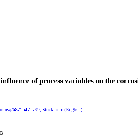
influence of process variables on the corrosi
om.us/j/68755471799, Stockholm (English)
AB