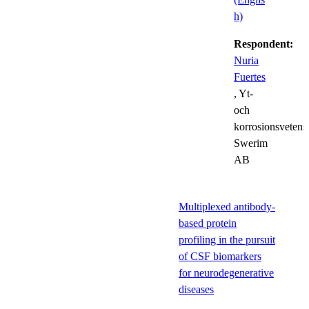
h)
Respondent:
Nuria
Fuertes
, Yt-
och
korrosionsvetens
Swerim
AB
Multiplexed antibody-
based protein
profiling in the pursuit
of CSF biomarkers
for neurodegenerative
diseases