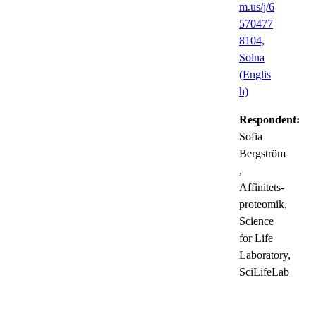
m.us/j/6
570477
8104,
Solna
(Englis
h)
Respondent:
Sofia
Bergström
,
Affinitets-
proteomik,
Science
for Life
Laboratory,
SciLifeLab