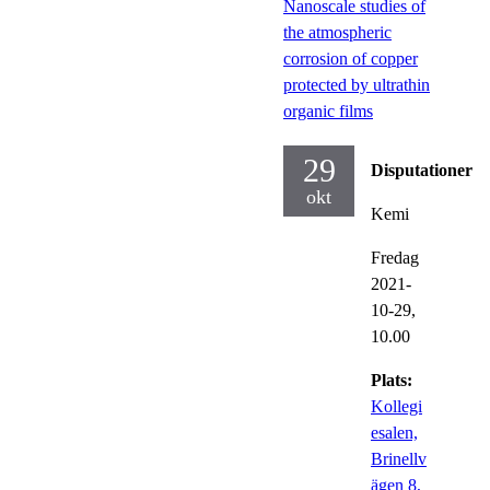
Nanoscale studies of
the atmospheric
corrosion of copper
protected by ultrathin
organic films
29
Disputationer
okt
Kemi
Fredag
2021-
10-29,
10.00
Plats:
Kollegi
esalen,
Brinellv
ägen 8,