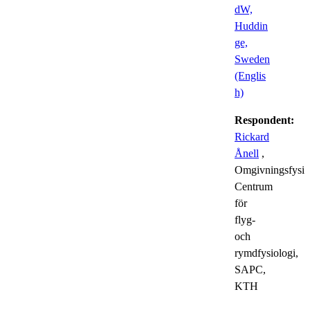
dW,
Huddin
ge,
Sweden
(Englis
h)
Respondent:
Rickard
Ånell
,
Omgivningsfysio
Centrum
för
flyg-
och
rymdfysiologi,
SAPC,
KTH