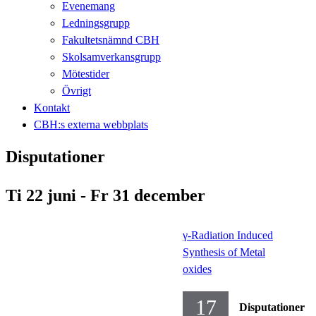
Evenemang
Ledningsgrupp
Fakultetsnämnd CBH
Skolsamverkansgrupp
Mötestider
Övrigt
Kontakt
CBH:s externa webbplats
Disputationer
Ti 22 juni - Fr 31 december
γ-Radiation Induced
Synthesis of Metal
oxides
17
Disputationer