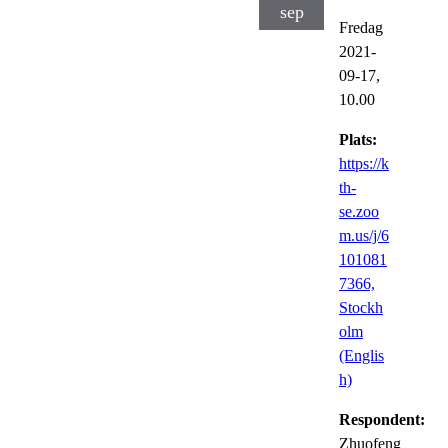
sep
Fredag
2021-
09-17,
10.00
Plats:
https://k
th-
se.zoo
m.us/j/6
101081
7366,
Stockh
olm
(Englis
h)
Respondent:
Zhuofeng