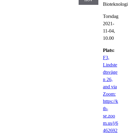
Bioteknologi
Torsdag
2021-
11-04,
10.00
Plats:
F3,
Lindste
dtsväge
n 26,
and via
Zoom:
https://k
th-
se.zoo
m.us/j/6
462692