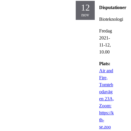
12
Disputationer
nov
Bioteknologi
Fredag
2021-
11-12,
10.00
Plats:
Air and
Fire,
Tomteb
odaväg
en 23A,
Zoom:
https://k
th-
se.zoo