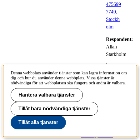
475699
7749,
Stockh
olm
Respondent:
Allan
Starkholm
,
Tillämpad
Denna webbplats använder tjänster som kan lagra information om
fysikalisk
dig och hur du använder denna webbplats. Vissa tjänster är
nödvändiga för att webbplatsen ska fungera och andra är valbara.
kemi
Hantera valbara tjänster
Synthesis and
Tillåt bara nödvändiga tjänster
Robotized Screening
of Novel Perovskite
Tillåt alla tjänster
Materials for Solar
Cell Application