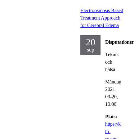
Electroosmosis Based
Treatment Approach
for Cerebral Edema
20
Disputationer
sep
Teknik
och
hälsa
Måndag
2021-
09-20,
10.00
Plats:
https://k
th-
se.zoo