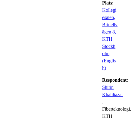
Plats:
Kollegi
esalen,
Brinellv
ägen 8,
KTH,
Stockh
olm
(Englis
h)
Respondent:
Shirin
Khaliliazar
,
Fiberteknologi,
KTH