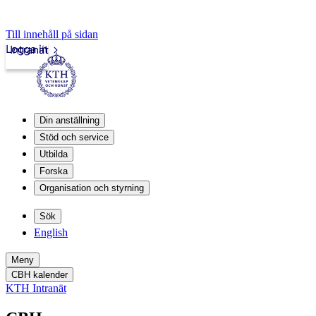
Till innehåll på sidan
Logga in
Intranät
Din anställning
Stöd och service
Utbilda
Forska
Organisation och styrning
Sök
English
Meny
CBH kalender
KTH Intranät