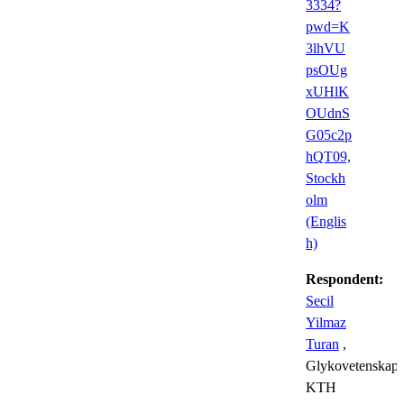
3334?
pwd=K
3lhVU
psOUg
xUHlK
OUdnS
G05c2p
hQT09,
Stockh
olm
(Englis
h)
Respondent:
Secil
Yilmaz
Turan
,
Glykovetenskap,
KTH