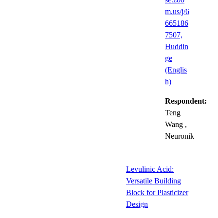
m.us/j/6
665186
7507,
Huddin
ge
(Englis
h)
Respondent:
Teng
Wang
,
Neuronik
Levulinic Acid:
Versatile Building
Block for Plasticizer
Design