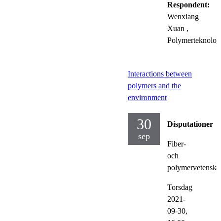
Respondent:
Wenxiang
Xuan
,
Polymerteknolog
Interactions between
polymers and the
environment
30
Disputationer
sep
Fiber-
och
polymervetenska
Torsdag
2021-
09-30,