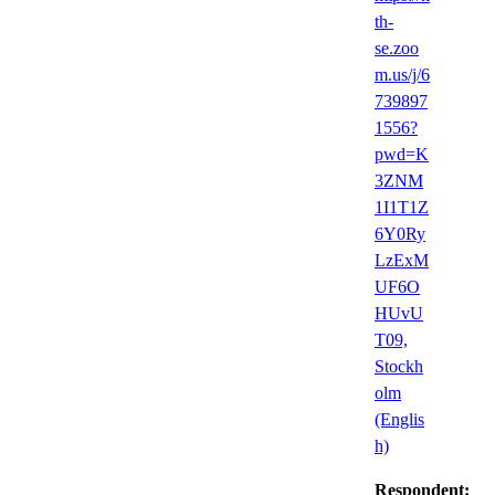
th-
se.zoo
m.us/j/6
739897
1556?
pwd=K
3ZNM
1I1T1Z
6Y0Ry
LzExM
UF6O
HUvU
T09,
Stockh
olm
(Englis
h)
Respondent: