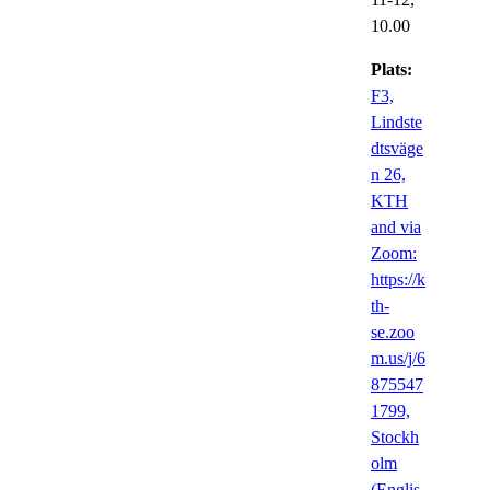
10.00
Plats:
F3,
Lindste
dtsväge
n 26,
KTH
and via
Zoom:
https://k
th-
se.zoo
m.us/j/6
875547
1799,
Stockh
olm
(Englis