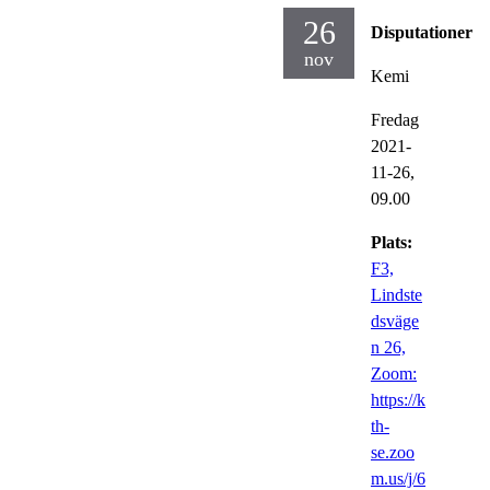
26
Disputationer
nov
Kemi
Fredag
2021-
11-26,
09.00
Plats:
F3,
Lindste
dsväge
n 26,
Zoom:
https://k
th-
se.zoo
m.us/j/6