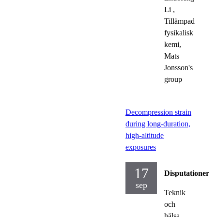
Li
,
Tillämpad
fysikalisk
kemi,
Mats
Jonsson's
group
Decompression strain
during long-duration,
high-altitude
exposures
17
Disputationer
sep
Teknik
och
hälsa