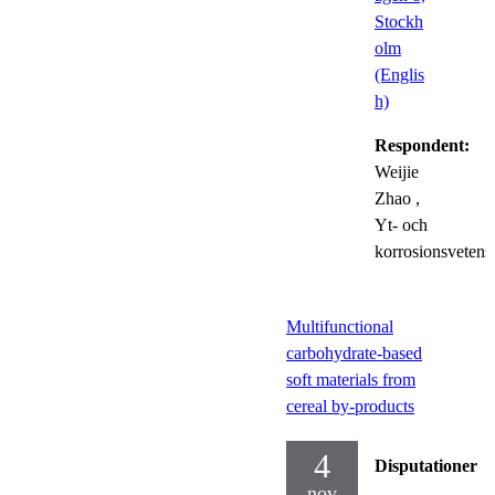
Stockh
olm
(Englis
h)
Respondent:
Weijie
Zhao
,
Yt- och
korrosionsvetens
Multifunctional
carbohydrate-based
soft materials from
cereal by-products
4
Disputationer
nov