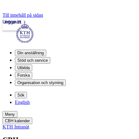
Till innehåll på sidan
Logga in
Intranät
Din anställning
Stöd och service
Utbilda
Forska
Organisation och styrning
Sök
English
Meny
CBH kalender
KTH Intranät