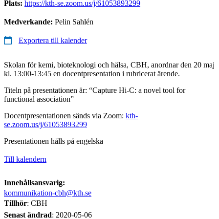
Plats:
https://kth-se.zoom.us/j/61053893299
Medverkande:
Pelin Sahlén
Exportera till kalender
Skolan för kemi, bioteknologi och hälsa, CBH, anordnar den 20 maj
kl. 13:00-13:45 en docentpresentation i rubricerat ärende.
Titeln på presentationen är: “Capture Hi-C: a novel tool for
functional association”
Docentpresentationen sänds via Zoom:
kth-
se.zoom.us/j/61053893299
Presentationen hålls på engelska
Till kalendern
Innehållsansvarig:
kommunikation-cbh@kth.se
Tillhör
: CBH
Senast ändrad
:
2020-05-06