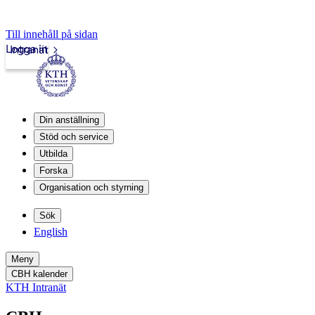
Till innehåll på sidan
Logga in
Intranät
Din anställning
Stöd och service
Utbilda
Forska
Organisation och styrning
Sök
English
Meny
CBH kalender
KTH Intranät