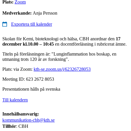
Plats:
Zoom
Medverkande:
Anja Persson
Exportera till kalender
Skolan för Kemi, bioteknologi och hälsa, CBH anordnar den
17
december kl.10.00 – 10:45
en docentföreläsning i rubricerat ämne.
Titeln på föreläsningen är: "Lunginflammation hos boskap, en
utmaning trots 120 år av forskning".
Plats: via Zoom:
kth-se.zoom.us/j/62326728053
Meeting ID: 623 2672 8053
Presentationen hålls på svenska
Till kalendern
Innehållsansvarig:
kommunikation-cbh@kth.se
Tillhör
: CBH