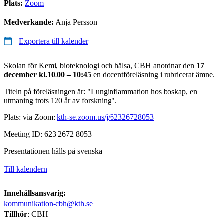
Plats:
Zoom
Medverkande:
Anja Persson
Exportera till kalender
Skolan för Kemi, bioteknologi och hälsa, CBH anordnar den
17
december kl.10.00 – 10:45
en docentföreläsning i rubricerat ämne.
Titeln på föreläsningen är: "Lunginflammation hos boskap, en
utmaning trots 120 år av forskning".
Plats: via Zoom:
kth-se.zoom.us/j/62326728053
Meeting ID: 623 2672 8053
Presentationen hålls på svenska
Till kalendern
Innehållsansvarig:
kommunikation-cbh@kth.se
Tillhör
: CBH