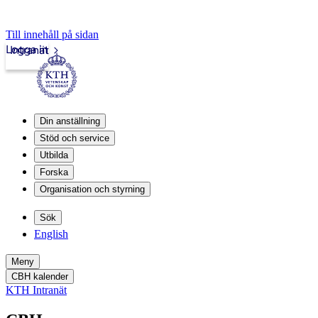
Till innehåll på sidan
Logga in
Intranät
Din anställning
Stöd och service
Utbilda
Forska
Organisation och styrning
Sök
English
Meny
CBH kalender
KTH Intranät