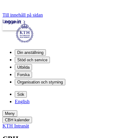
Till innehåll på sidan
Logga in
Intranät
Din anställning
Stöd och service
Utbilda
Forska
Organisation och styrning
Sök
English
Meny
CBH kalender
KTH Intranät