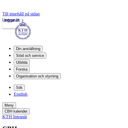
Till innehåll på sidan
Logga in
Intranät
Din anställning
Stöd och service
Utbilda
Forska
Organisation och styrning
Sök
English
Meny
CBH kalender
KTH Intranät