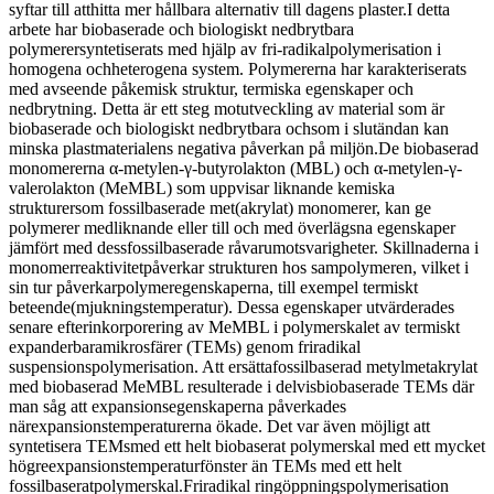
syftar till atthitta mer hållbara alternativ till dagens plaster.I detta
arbete har biobaserade och biologiskt nedbrytbara
polymerersyntetiserats med hjälp av fri-radikalpolymerisation i
homogena ochheterogena system. Polymererna har karakteriserats
med avseende påkemisk struktur, termiska egenskaper och
nedbrytning. Detta är ett steg motutveckling av material som är
biobaserade och biologiskt nedbrytbara ochsom i slutändan kan
minska plastmaterialens negativa påverkan på miljön.De biobaserad
monomererna α-metylen-γ-butyrolakton (MBL) och α-metylen-γ-
valerolakton (MeMBL) som uppvisar liknande kemiska
strukturersom fossilbaserade met(akrylat) monomerer, kan ge
polymerer medliknande eller till och med överlägsna egenskaper
jämfört med dessfossilbaserade råvarumotsvarigheter. Skillnaderna i
monomerreaktivitetpåverkar strukturen hos sampolymeren, vilket i
sin tur påverkarpolymeregenskaperna, till exempel termiskt
beteende(mjukningstemperatur). Dessa egenskaper utvärderades
senare efterinkorporering av MeMBL i polymerskalet av termiskt
expanderbaramikrosfärer (TEMs) genom friradikal
suspensionspolymerisation. Att ersättafossilbaserad metylmetakrylat
med biobaserad MeMBL resulterade i delvisbiobaserade TEMs där
man såg att expansionsegenskaperna påverkades
närexpansionstemperaturerna ökade. Det var även möjligt att
syntetisera TEMsmed ett helt biobaserat polymerskal med ett mycket
högreexpansionstemperaturfönster än TEMs med ett helt
fossilbaseratpolymerskal.Friradikal ringöppningspolymerisation