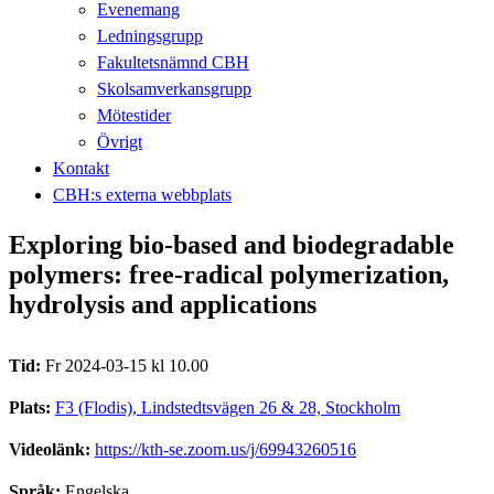
Evenemang
Ledningsgrupp
Fakultetsnämnd CBH
Skolsamverkansgrupp
Mötestider
Övrigt
Kontakt
CBH:s externa webbplats
Exploring bio-based and biodegradable
polymers: free-radical polymerization,
hydrolysis and applications
Tid:
Fr 2024-03-15 kl 10.00
Plats:
F3 (Flodis), Lindstedtsvägen 26 & 28, Stockholm
Videolänk:
https://kth-se.zoom.us/j/69943260516
Språk:
Engelska