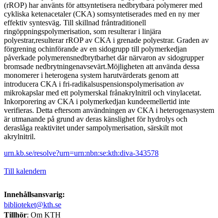
(rROP) har använts för attsyntetisera nedbrytbara polymerer med
cykliska ketenacetaler (CKA) somsyntetiserades med en ny mer
effektiv syntesväg. Till skillnad fråntraditionell
ringöppningspolymerisation, som resulterar i linjära
polyestrar,resulterar rROP av CKA i grenade polyestrar. Graden av
förgrening ochinförande av en sidogrupp till polymerkedjan
påverkade polymerensnedbrytbarhet där närvaron av sidogrupper
bromsade nedbrytningenavsevärt.Möjligheten att använda dessa
monomerer i heterogena system harutvärderats genom att
introducera CKA i fri-radikalsuspensionspolymerisation av
mikrokapslar med ett polymerskal frånakrylnitril och vinylacetat.
Inkorporering av CKA i polymerkedjan kundeemellertid inte
verifieras. Detta eftersom användningen av CKA i heterogenasystem
är utmanande på grund av deras känslighet för hydrolys och
deraslåga reaktivitet under sampolymerisation, särskilt mot
akrylnitril.
urn.kb.se/resolve?urn=urn:nbn:se:kth:diva-343578
Till kalendern
Innehållsansvarig:
biblioteket@kth.se
Tillhör
: Om KTH