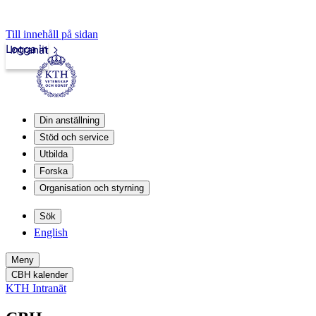
Till innehåll på sidan
Logga in
Intranät
Din anställning
Stöd och service
Utbilda
Forska
Organisation och styrning
Sök
English
Meny
CBH kalender
KTH Intranät