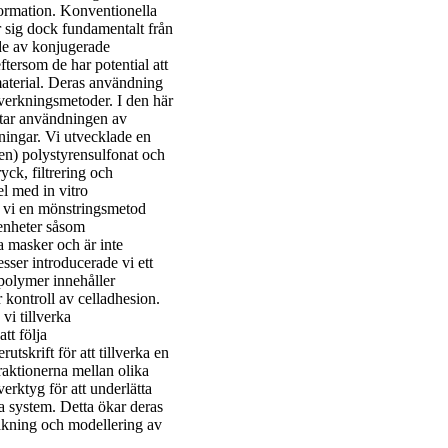
information. Konventionella
er sig dock fundamentalt från
de av konjugerade
ftersom de har potential att
material. Deras användning
lverkningsmetoder. I den här
ttar användningen av
ningar. Vi utvecklade en
en) polystyrensulfonat och
ck, filtrering och
l med in vitro
e vi en mönstringsmetod
 enheter såsom
a masker och är inte
ser introducerade vi ett
olymer innehåller
 kontroll av celladhesion.
i tillverka
tt följa
utskrift för att tillverka en
eraktionerna mellan olika
erktyg för att underlätta
a system. Detta ökar deras
vakning och modellering av