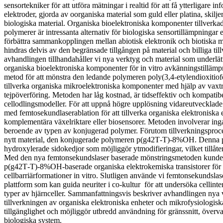
sensortekniker för att utföra mätningar i realtid för att få ytterligare 
elektroder, gjorda av oorganiska material som guld eller platina, skilj
biologiska material. Organiska bioelektroniska komponenter tillverka
polymerer är intressanta alternativ för biologiska sensortillämpningar e
förbättra sammankopplingen mellan abiotisk elektronik och biotiska 
hindras delvis av den begränsade tillgången på material och billiga til
avhandlingen tillhandahåller vi nya verktyg och material som underlä
organiska bioelektroniska komponenter för in vitro avkänningstillämp
metod för att mönstra den ledande polymeren poly(3,4-etylendioxitiof
tillverka organiska mikroelektroniska komponenter med hjälp av vaxtry
tejpöverföring. Metoden har låg kostnad, är tidseffektiv och kompatibe
cellodlingsmodeller. För att uppnå högre upplösning vidareutvecklad
med femtosekundlaserablation för att tillverka organiska elektroniska
komplementära växelriktare eller biosensorer. Metoden involverar ing
beroende av typen av konjugerad polymer. Förutom tillverkningsproces
nytt material, den konjugerade polymeren p(g42T‑T)‑8%OH. Denna p
hydroxylerade sidokedjor som möjliggör ytmodifieringar, vilket tillåter
Med den nya femtonsekundslaser baserade mönstringsmetoden kunde v
p(g42T‑T)‑8%OH-baserade organiska elektrokemiska transistorer för a
cellbarriärformationer in vitro. Slutligen använde vi femtonsekundslaser
plattform som kan guida neuriter i co-kultur för att undersöka cellint
typer av hjärnceller. Sammanfattningsvis beskriver avhandlingen nya v
tillverkningen av organiska elektroniska enheter och mikrofysiologisk
tillgänglighet och möjliggör utbredd användning för gränssnitt, över
biologiska system.