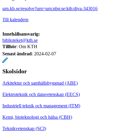
urn.kb.se/resolve?urn=urn:nbn:se:kth:diva-343016
Till kalendern
Innehållsansvarig:
biblioteket@kth.se
Tillhör
: Om KTH
Senast ändrad
:
2024-02-07
Skolsidor
Arkitektur och samhällsbyggnad (ABE)
Elektroteknik och datavetenskap (EECS)
Industriell teknik och management (ITM)
Kemi, bioteknologi och hälsa (CBH)
Teknikvetenskap (SCI)