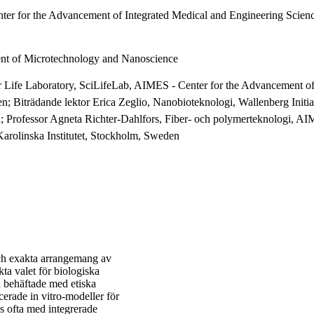
er for the Advancement of Integrated Medical and Engineering Scien
ent of Microtechnology and Nanoscience
r Life Laboratory, SciLifeLab, AIMES - Center for the Advancement o
; Biträdande lektor Erica Zeglio, Nanobioteknologi, Wallenberg Initiat
 Professor Agneta Richter-Dahlfors, Fiber- och polymerteknologi, AI
arolinska Institutet, Stockholm, Sweden
ch exakta arrangemang av
kta valet för biologiska
ch behäftade med etiska
erade in vitro-modeller för
s ofta med integrerade