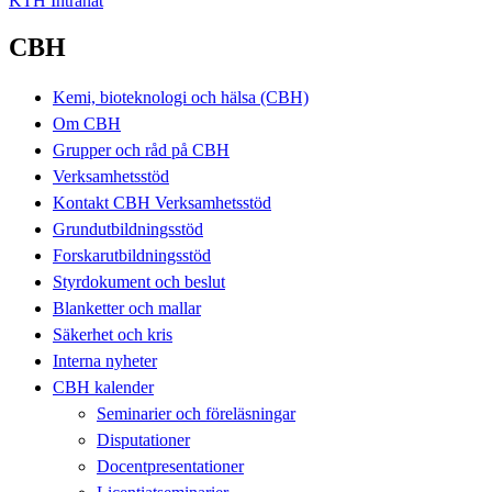
KTH Intranät
CBH
Kemi, bioteknologi och hälsa (CBH)
Om CBH
Grupper och råd på CBH
Verksamhetsstöd
Kontakt CBH Verksamhetsstöd
Grundutbildningsstöd
Forskarutbildningsstöd
Styrdokument och beslut
Blanketter och mallar
Säkerhet och kris
Interna nyheter
CBH kalender
Seminarier och föreläsningar
Disputationer
Docentpresentationer