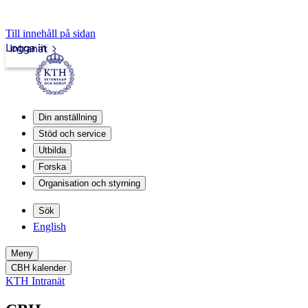
Till innehåll på sidan
Logga in
Intranät
Din anställning
Stöd och service
Utbilda
Forska
Organisation och styrning
Sök
English
Meny
CBH kalender
KTH Intranät