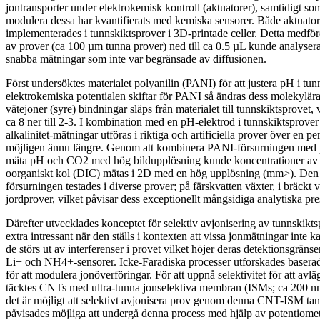
jontransporter under elektrokemisk kontroll (aktuatorer), samtidigt so
modulera dessa har kvantifierats med kemiska sensorer. Både aktuator
implementerades i tunnskiktsprover i 3D-printade celler. Detta medfö
av prover (ca 100 µm tunna prover) ned till ca 0.5 µL kunde analyseras
snabba mätningar som inte var begränsade av diffusionen.
Först undersöktes materialet polyanilin (PANI) för att justera pH i tu
elektrokemiska potentialen skiftar för PANI så ändras dess molekylära st
vätejoner (syre) bindningar släps från materialet till tunnskiktsprovet,
ca 8 ner till 2-3. I kombination med en pH-elektrod i tunnskiktsprover k
alkalinitet-mätningar utföras i riktiga och artificiella prover över en p
möjligen ännu längre. Genom att kombinera PANI-försurningen med 
mäta pH och CO2 med hög bildupplösning kunde koncentrationer av bu
oorganiskt kol (DIC) mätas i 2D med en hög upplösning (mm>). De
försurningen testades i diverse prover; på färskvatten växter, i bräckt 
jordprover, vilket påvisar dess exceptionellt mångsidiga analytiska pre
Därefter utvecklades konceptet för selektiv avjonisering av tunnskikts
extra intressant när den ställs i kontexten att vissa jonmätningar inte k
de störs ut av interferenser i provet vilket höjer deras detektionsgränse
Li+ och NH4+-sensorer. Icke-Faradiska processer utforskades baser
för att modulera jonöverföringar. För att uppnå selektivitet för att avlä
täcktes CNTs med ultra-tunna jonselektiva membran (ISMs; ca 200 nm)
det är möjligt att selektivt avjonisera prov genom denna CNT-ISM tan
påvisades möjliga att undergå denna process med hjälp av potentiomet