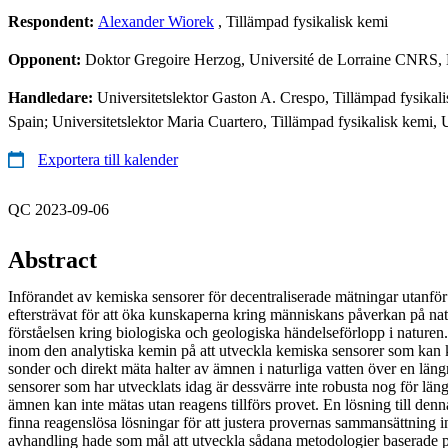
Respondent:
Alexander Wiorek
, Tillämpad fysikalisk kemi
Opponent:
Doktor Gregoire Herzog, Université de Lorraine CNRS
Handledare:
Universitetslektor Gaston A. Crespo, Tillämpad fys
Spain; Universitetslektor Maria Cuartero, Tillämpad fysikalisk k
Exportera till kalender
QC 2023-09-06
Abstract
Införandet av kemiska sensorer för decentraliserade mätningar utanför 
eftersträvat för att öka kunskaperna kring människans påverkan på nat
förståelsen kring biologiska och geologiska händelseförlopp i naturen
inom den analytiska kemin på att utveckla kemiska sensorer som kan
sonder och direkt mäta halter av ämnen i naturliga vatten över en läng
sensorer som har utvecklats idag är dessvärre inte robusta nog för län
ämnen kan inte mätas utan reagens tillförs provet. En lösning till denn
finna reagenslösa lösningar för att justera provernas sammansättning 
avhandling hade som mål att utveckla sådana metodologier baserade på