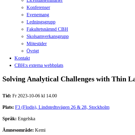
Licentiatseminarier
Konferenser
Evenemang
Ledningsgrupp
Fakultetsnämnd CBH
Skolsamverkansgrupp
Mötestider
Övrigt
Kontakt
CBH:s externa webbplats
Solving Analytical Challenges with Thin L
Tid:
Fr 2023-10-06 kl 14.00
Plats:
F3 (Flodis), Lindstedtsvägen 26 & 28, Stockholm
Språk:
Engelska
Ämnesområde:
Kemi