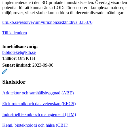
implementerade i den 3D-printade tunnskiktscellen. Överlag visar 
potential för att kunna sänka LODs för sensorer i komplexa matriser,
miljöprover, vilket skulle kunna bidra till decentraliserade mätningar i
urn.kb.se/resolve?urn=urn:nbn:se:kth:diva-335376
Till kalendern
Innehållsansvarig:
biblioteket@kth.se
Tillhör
: Om KTH
Senast ändrad
:
2023-09-06
Skolsidor
Arkitektur och samhällsbyggnad (ABE)
Elektroteknik och datavetenskap (EECS)
Industriell teknik och management (ITM)
Kemi, bioteknologi och hälsa (CBH)