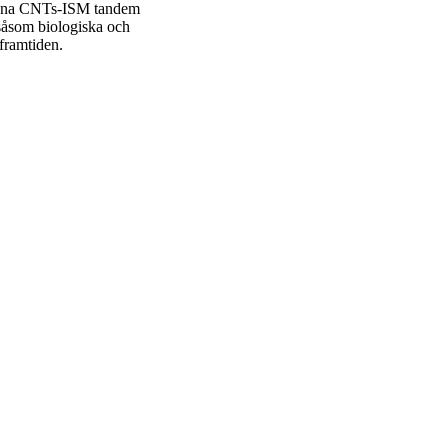
denna CNTs-ISM tandem
 såsom biologiska och
 framtiden.