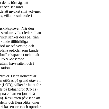
m deras förmåga att
er och sensorer
rde att mycket små volymer
, vilket resulterade i
nnskiktsprover. När den
ruktur, vilket leder till att
 vilket sänker dess pH från
unde tillförlitliga
eriod av två veckor, och
plana optoder som kunde
ffertkapacitet och totalt
n PANI-baserade
vatten, havsvatten och i
station.
prover. Detta koncept är
an utföras på grund utav att
r (LOD), vilket är fallet för
ade på kolnanorör (CNTs)
gsna enbart en jonart så
. Resultaten påvisade att
dem, och flera olika joner
riska sensorer och optoder