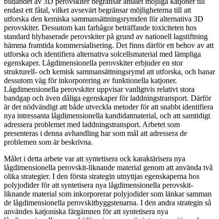
bildandet av 3D perovskiter begränsar antalet möjliga katjoner till
endast ett fåtal, vilket avsevärt begränsar möjligheterna till att
utforska den kemiska sammansättningsrymden för alternativa 3D
perovskiter. Dessutom kan farhågor beträffande toxiciteten hos
standard blybaserade perovskiter på grund av nationell lagstiftning
hämma framtida kommersialisering. Det finns därför ett behov av att
utforska och identifiera alternativa solcellsmaterial med lämpliga
egenskaper. Lågdimensionella perovskiter erbjuder en stor
strukturell- och kemisk sammansättningsrymd att utforska, och banar
dessutom väg för inkorporering av funktionella katjoner.
Lågdimensionella perovskiter uppvisar vanligtvis relativt stora
bandgap och även dåliga egenskaper för laddningstransport. Därför
är det nödvändigt att både utveckla metoder för att snabbt identifiera
nya intressanta lågdimensionella kandidatmaterial, och att samtidigt
adressera problemet med laddningstransport. Arbetet som
presenteras i denna avhandling har som mål att adressera de
problemen som är beskrivna.
Målet i detta arbete var att syntetisera ock karaktärisera nya
lågdimensionella perovskit-liknande material genom att använda två
olika strategier. I den första strategin utnyttjas egenskaperna hos
polyjodider för att syntetisera nya lågdimensionella perovskit-
liknande material som inkorporerar polyjodider som länkar samman
de lågdimensionella perovskitbyggstenarna. I den andra strategin så
användes katjoniska färgämnen för att syntetisera nya