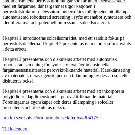
lågdimensionella perovskitföreningar som är internt sensitiserade
med ett färgämne, där färgämnet utgör katjonen i
perovskitstrukturen. Dessutom undersöktes möjligheten att tillämpa
automatiserad robotiserad screening i syfte att snabbt syntetisera och
identifiera nya och potentiellt intressanta solcellsmaterial.
I kapitel 1 introduceras solcellsområdet, med ett särskilt fokus på
perovskitsolcellerna. I kapitel 2 presenteras de metoder som använts
i detta arbete.
I kapitel 3 presenteras och diskuteras arbetet med automatisk
robotiserad screening för syntes av nya lågdimensionella
färgämnessensisiterade perovskit-liknande material. Karaktärisering
av materialen, deras egenskaper och tillämpning av dessa i solceller
diskuteras också.
I kapitel 4 presenteras och diskuteras arbetet med att inkorporera
polyjodider i lågdimensionella perovskit-liknande material.
Föreningarnas egenskaper och deras tillämpning i solceller
presenteras och diskuteras också.
urn.kb.se/resolve?urn=urn:nbn:se:kth:diva-304175
Till kalendern