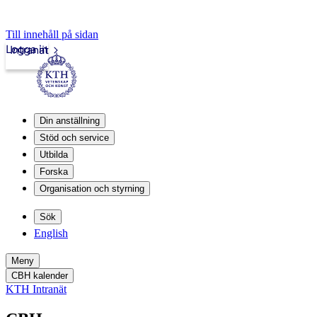
Till innehåll på sidan
Logga in
Intranät
Din anställning
Stöd och service
Utbilda
Forska
Organisation och styrning
Sök
English
Meny
CBH kalender
KTH Intranät