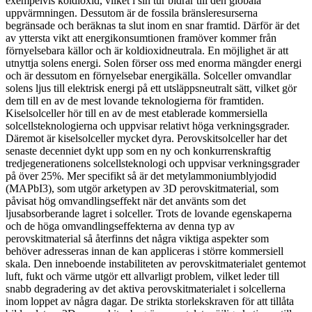
exempelvis koldioxid, vilket i sin tur bidrar till den globala
uppvärmningen. Dessutom är de fossila bränsleresurserna
begränsade och beräknas ta slut inom en snar framtid. Därför är det
av yttersta vikt att energikonsumtionen framöver kommer från
förnyelsebara källor och är koldioxidneutrala. En möjlighet är att
utnyttja solens energi. Solen förser oss med enorma mängder energi
och är dessutom en förnyelsebar energikälla. Solceller omvandlar
solens ljus till elektrisk energi på ett utsläppsneutralt sätt, vilket gör
dem till en av de mest lovande teknologierna för framtiden.
Kiselsolceller hör till en av de mest etablerade kommersiella
solcellsteknologierna och uppvisar relativt höga verkningsgrader.
Däremot är kiselsolceller mycket dyra. Perovskitsolceller har det
senaste decenniet dykt upp som en ny och konkurrenskraftig
tredjegenerationens solcellsteknologi och uppvisar verkningsgrader
på över 25%. Mer specifikt så är det metylammoniumblyjodid
(MAPbI3), som utgör arketypen av 3D perovskitmaterial, som
påvisat hög omvandlingseffekt när det använts som det
ljusabsorberande lagret i solceller. Trots de lovande egenskaperna
och de höga omvandlingseffekterna av denna typ av
perovskitmaterial så återfinns det några viktiga aspekter som
behöver adresseras innan de kan appliceras i större kommersiell
skala. Den inneboende instabiliteten av perovskitmaterialet gentemot
luft, fukt och värme utgör ett allvarligt problem, vilket leder till
snabb degradering av det aktiva perovskitmaterialet i solcellerna
inom loppet av några dagar. De strikta storlekskraven för att tillåta