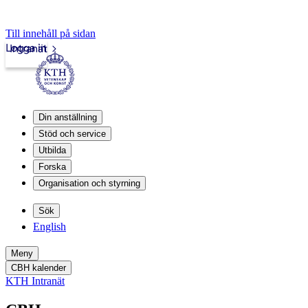
Till innehåll på sidan
Logga in
Intranät
Din anställning
Stöd och service
Utbilda
Forska
Organisation och styrning
Sök
English
Meny
CBH kalender
KTH Intranät