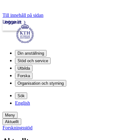
Till innehåll på sidan
Logga in
Intranät
Din anställning
Stöd och service
Utbilda
Forska
Organisation och styrning
Sök
English
Meny
Aktuellt
Forskningsstöd