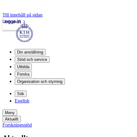
Till innehåll på sidan
Logga in
Intranät
Din anställning
Stöd och service
Utbilda
Forska
Organisation och styrning
Sök
English
Meny
Aktuellt
Forskningsstöd