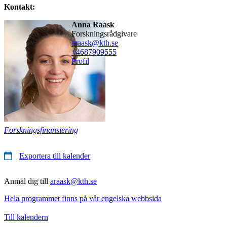
Kontakt:
Anna Raask
forskningsrådgivare
araask@kth.se
+468790
9555
Profil
Forskningsfinansiering
Exportera till kalender
Anmäl dig till
araask@kth.se
Hela programmet finns på vår engelska webbsida
Till kalendern