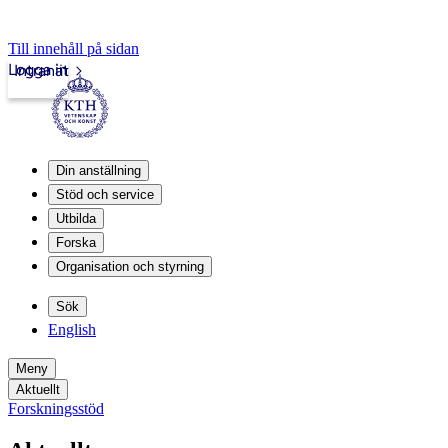
Till innehåll på sidan
Logga in
Intranät
Din anställning
Stöd och service
Utbilda
Forska
Organisation och styrning
Sök
English
Meny
Aktuellt
Forskningsstöd