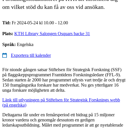
om vilket stöd du kan få av oss vid ansökan.
Tid:
Fr 2024-05-24 kl 10.00 - 12.00
Plats:
KTH Library Salongen Osquars backe 31
Språk:
Engelska
Exportera till kalender
För nionde gången satsar Stiftelsen för Strategisk Forskning (SSF)
på flaggskeppsprogrammet Framtidens Forskningsledare (FFL-9).
Sedan starten år 2000 har programmet utlysts vart tredje år och drygt
150 framgångsrika forskare har medverkat. Nu ges ytterligare 16
unga forskare möjligheten att delta.
Länk till utlysningen på Stiftelsen för Strategisk Forsknings webb
(på engelska)
Deltagarna får under en femårsperiod ett bidrag på 15 miljoner
kronor vardera och genomgår dessutom en gedigen
ledarskapsutbildning. Målet med programmet är att ge nyetablerade