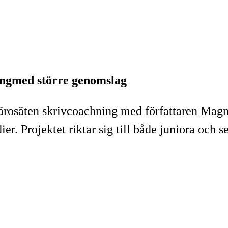
kningmed större genomslag
ärosäten skrivcoachning med författaren Magnu
er. Projektet riktar sig till både juniora och s