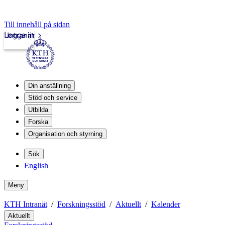
Till innehåll på sidan
Logga in
Intranät
Din anställning
Stöd och service
Utbilda
Forska
Organisation och styrning
Sök
English
Meny
KTH Intranät
Forskningsstöd
Aktuellt
Kalender
Aktuellt