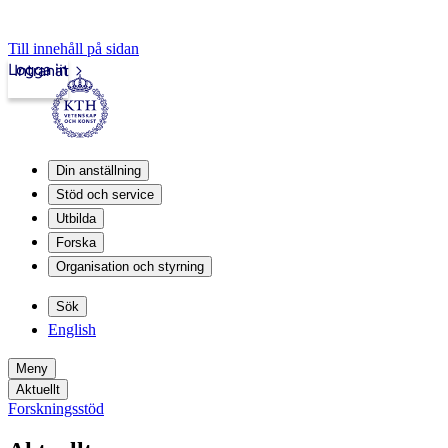
Till innehåll på sidan
Logga in
Intranät
Din anställning
Stöd och service
Utbilda
Forska
Organisation och styrning
Sök
English
Meny
Aktuellt
Forskningsstöd