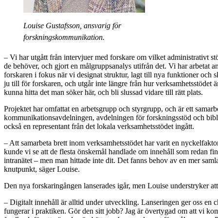
Louise Gustafsson, ansvarig för
forskningskommunikation.
– Vi har utgått från intervjuer med forskare om vilket administrativt s
de behöver, och gjort en målgruppsanalys utifrån det. Vi har arbetat a
forskaren i fokus när vi designat struktur, lagt till nya funktioner och 
ju till för forskaren, och utgår inte längre från hur verksamhetsstödet 
kunna hitta det man söker här, och bli slussad vidare till rätt plats.
Projektet har omfattat en arbetsgrupp och styrgrupp, och är ett samarb
kommunikationsavdelningen, avdelningen för forskningsstöd och bibli
också en representant från det lokala verksamhetsstödet ingått.
– Att samarbeta brett inom verksamhetsstödet har varit en nyckelfaktor
kunde vi se att de flesta önskemål handlade om innehåll som redan fin
intranätet – men man hittade inte dit. Det fanns behov av en mer saml
knutpunkt, säger Louise.
Den nya forskaringången lanserades igår, men Louise understryker att 
– Digitalt innehåll är alltid under utveckling. Lanseringen ger oss en 
fungerar i praktiken. Gör den sitt jobb? Jag är övertygad om att vi ko