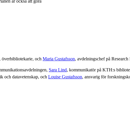
lanen är också att göra
, överbibliotekarie, och
Maria Gustafsson
, avdelningschef på Research 
kommunikationsavdelningen,
Sara Lind
, kommunikatör på KTH:s bibliot
nik och datavetenskap, och
Louise Gustafsson
, ansvarig för forskning