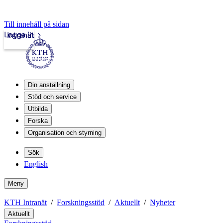
Till innehåll på sidan
Logga in
Intranät
Din anställning
Stöd och service
Utbilda
Forska
Organisation och styrning
Sök
English
Meny
KTH Intranät
Forskningsstöd
Aktuellt
Nyheter
Aktuellt