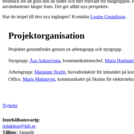
feedback för att göra den än bättre och mer relevant för målgruppen. P
användartester längre fram. Det ger alltid nya perspektiv.
Har du inspel till den nya ingången? Kontakta
Louise Gustafsson
.
Projektorganisation
Projektet genomfördes genom en arbetsgrupp och styrgrupp.
Styrgrupp:
Åsa Ankarcrona
, kommunikationschef,
Maria Haglund
Arbetsgrupp:
Marianne Norén
, huvudredaktör för intranätet på 
Office,
Maria Malmqvist
, kommunikatör på Skolan för elektrotek
Nyheter
Innehållsansvarig:
redaktion@kth.se
Tillhör
: Aktuellt