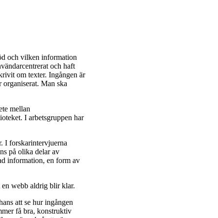
töd och vilken information
nvändarcentrerat och haft
skrivit om texter. Ingången är
är organiserat. Man ska
ete mellan
oteket. I arbetsgruppen har
. I forskarintervjuerna
ns på olika delar av
ad information, en form av
en webb aldrig blir klar.
chans att se hur ingången
mmer få bra, konstruktiv