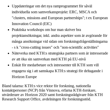
Uppdateringar om det nya ramprogrammet för såväl
individuella som samverkansprojekt: ERC, MSCA och
"clusters, missions and European partnerships"; t ex European
Innovation Council (EIC)
Praktiska workshops om hur man skriver bra
projektansökningar, inkl. andra aspekter som är avgörande för
många ansökningar vid sidan om forskningsfrågeställningarna
- s k "cross-cutting issues" och "non-scientific activities"
Näteverka med KTH:s strategiska partners som är intresserade
av att öka sin samverkan med KTH på EU-nivå
Enkät för medarbetare och intressenter till KTH som vill
engagera sig i att samskapa KTH:s strategi för deltagande i
Horizon Europe
Bland talarna: KTH:s vice rektor för forskning, nationella
kontaktpersoner (NCP) från Vinnova, erfarna KTH-forskare,
utvärderare av Horizon 2020 samt forskningsrådgivare från KTH
Research Support Office, avdelningen för forskningsstöd.