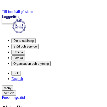
Till innehåll på sidan
Logga in
Intranät
Din anställning
Stöd och service
Utbilda
Forska
Organisation och styrning
Sök
English
Meny
Aktuellt
Forskningsstöd