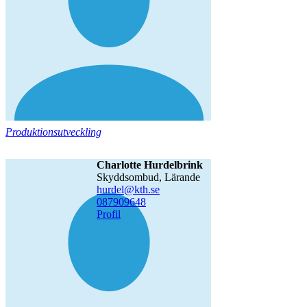
Produktionsutveckling
Charlotte Hurdelbrink
Skyddsombud, Lärande
hurdel@kth.se
08790
9648
Profil