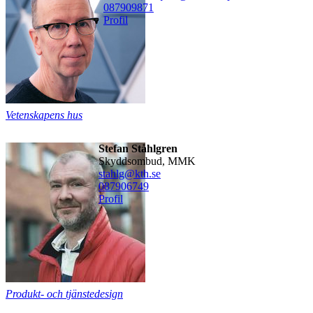
08790
9871
Profil
Vetenskapens hus
Stefan Ståhlgren
Skyddsombud, MMK
stahlg@kth.se
08790
6749
Profil
Produkt- och tjänstedesign