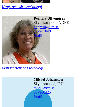
Kraft- och värmeteknologi
Pernilla Ulfvengren
Skyddsombud, INDEK
dogmilk@kth.se
08790
7840
Profil
Management och teknologi
Mikael Johansson
Skyddsombud, IPU
mijo6@kth.se
08790
6325
Profil