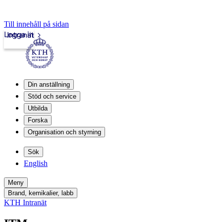
Till innehåll på sidan
Logga in
Intranät
Din anställning
Stöd och service
Utbilda
Forska
Organisation och styrning
Sök
English
Meny
Brand, kemikalier, labb
KTH Intranät