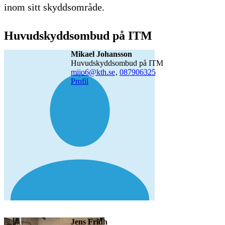
inom sitt skyddsområde.
Huvudskyddsombud på ITM
Mikael Johansson
Huvudskyddsombud på ITM
mijo6@kth.se
,
08790
6325
Profil
Jens Fridh