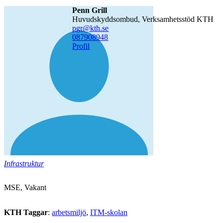
Penn Grill
Huvudskyddsombud, Verksamhetsstöd KTH
pgr@kth.se
08790
8948
Profil
Infrastruktur
MSE, Vakant
KTH Taggar
:
arbetsmiljö
ITM-skolan