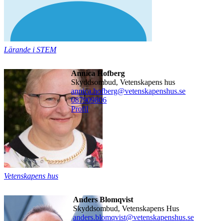
Lärande i STEM
Annica Hofberg
Skyddsombud, Vetenskapens hus
annica.hofberg@vetenskapenshus.se
08790
9806
Profil
Vetenskapens hus
Anders Blomqvist
Skyddsombud, Vetenskapens Hus
anders.blomqvist@vetenskapenshus.se