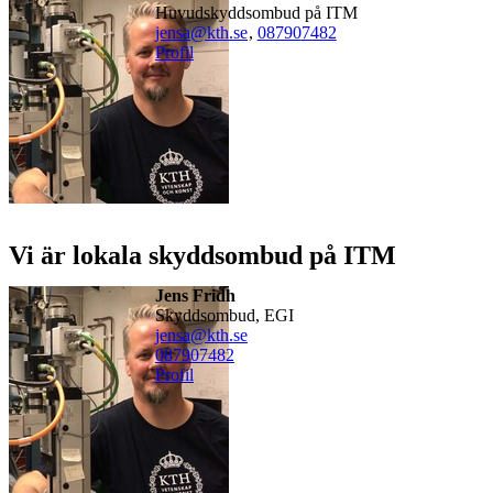
Huvudskyddsombud på ITM
jensa@kth.se
,
08790
7482
Profil
Vi är lokala skyddsombud på ITM
Jens Fridh
Skyddsombud, EGI
jensa@kth.se
08790
7482
Profil