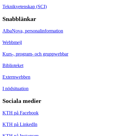
Teknikvetenskap (SCI)
Snabblänkar
AlbaNova, personalinformation
Webbmejl
Kurs-, program- och gruppwebbar
Biblioteket
Externwebben
I nödsituation
Sociala medier
KTH på Facebook
KTH på LinkedIn
KTH på Instagram