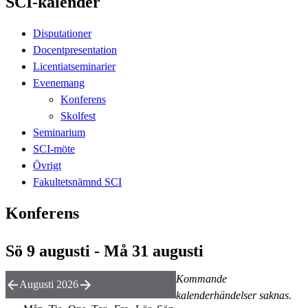
SCI-kalender
Disputationer
Docentpresentation
Licentiatseminarier
Evenemang
Konferens
Skolfest
Seminarium
SCI-möte
Övrigt
Fakultetsnämnd SCI
Konferens
Sö 9 augusti - Må 31 augusti
Kommande
Augusti 2026
kalenderhändelser saknas.