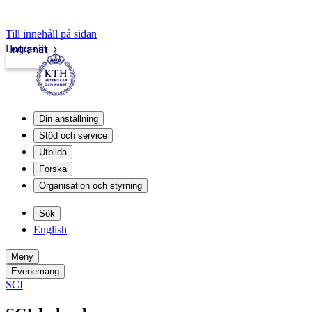
Till innehåll på sidan
Logga in
Intranät
Din anställning
Stöd och service
Utbilda
Forska
Organisation och styrning
Sök
English
Meny
Evenemang
SCI