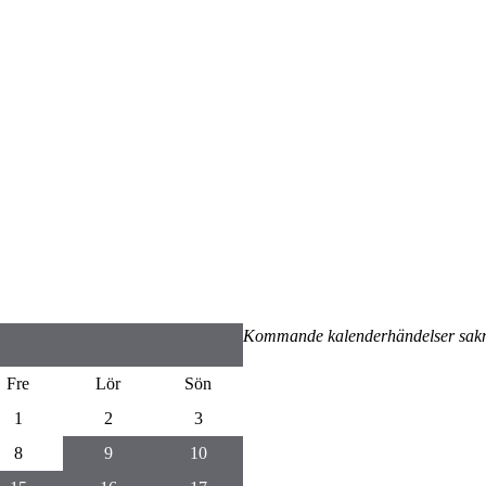
Kommande kalenderhändelser sak
Fre
Lör
Sön
1
2
3
8
9
10