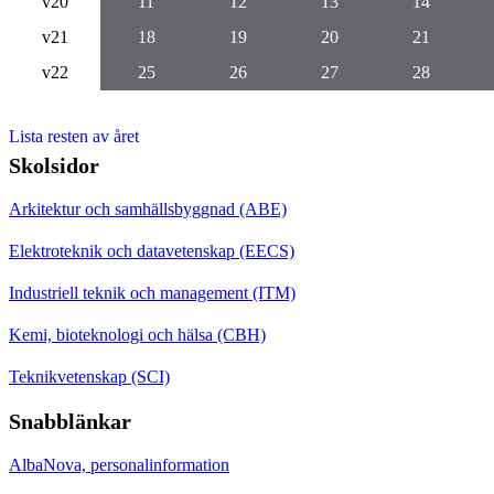
v20
11
12
13
14
v21
18
19
20
21
v22
25
26
27
28
Lista resten av året
Skolsidor
Arkitektur och samhällsbyggnad (ABE)
Elektroteknik och datavetenskap (EECS)
Industriell teknik och management (ITM)
Kemi, bioteknologi och hälsa (CBH)
Teknikvetenskap (SCI)
Snabblänkar
AlbaNova, personalinformation