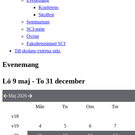
Evenemang
Konferens
Skolfest
Seminarium
SCI-möte
Övrigt
Fakultetsnämnd SCI
Till skolans externa sida​​​​​​​
Evenemang
Lö 9 maj - To 31 december
Maj 2026
Mån
Tis
Ons
Tor
v18
v19
4
5
6
7