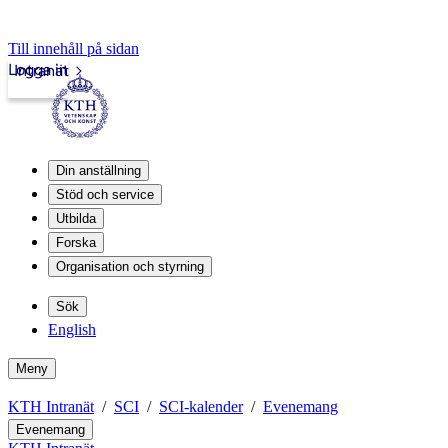
Till innehåll på sidan
Logga in
Intranät
Din anställning
Stöd och service
Utbilda
Forska
Organisation och styrning
Sök
English
Meny
KTH Intranät
SCI
SCI-kalender
Evenemang
Evenemang