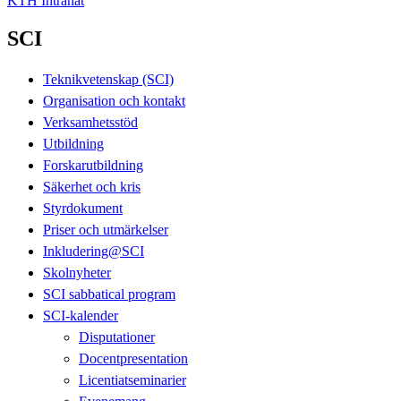
KTH Intranät
SCI
Teknikvetenskap (SCI)
Organisation och kontakt
Verksamhetsstöd
Utbildning
Forskarutbildning
Säkerhet och kris
Styrdokument
Priser och utmärkelser
Inkludering@SCI
Skolnyheter
SCI sabbatical program
SCI-kalender
Disputationer
Docentpresentation
Licentiatseminarier