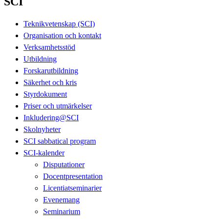
SCI
Teknikvetenskap (SCI)
Organisation och kontakt
Verksamhetsstöd
Utbildning
Forskarutbildning
Säkerhet och kris
Styrdokument
Priser och utmärkelser
Inkludering@SCI
Skolnyheter
SCI sabbatical program
SCI-kalender
Disputationer
Docentpresentation
Licentiatseminarier
Evenemang
Seminarium