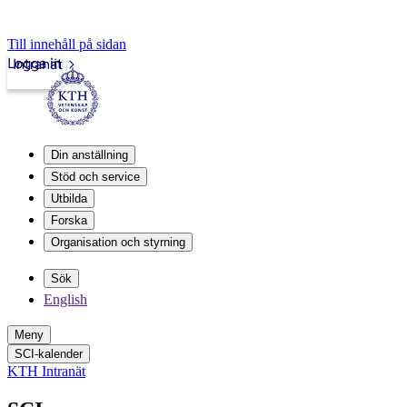
Till innehåll på sidan
Logga in
Intranät
Din anställning
Stöd och service
Utbilda
Forska
Organisation och styrning
Sök
English
Meny
SCI-kalender
KTH Intranät