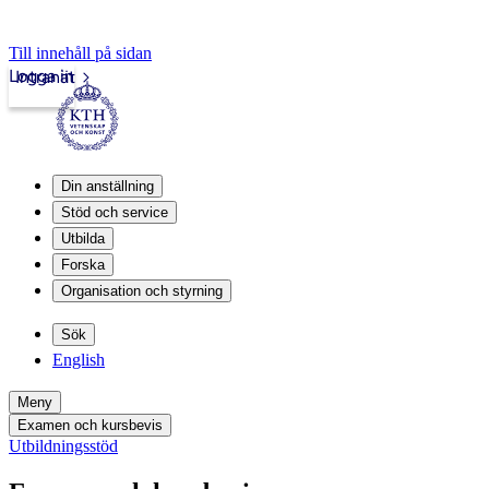
Till innehåll på sidan
Logga in
Intranät
Din anställning
Stöd och service
Utbilda
Forska
Organisation och styrning
Sök
English
Meny
Examen och kursbevis
Utbildningsstöd