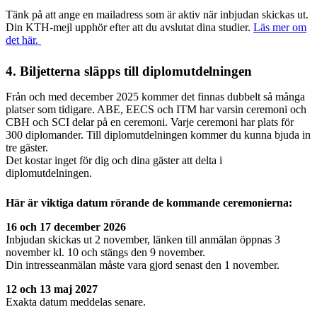
Tänk på att ange en mailadress som är aktiv när inbjudan skickas ut.
Din KTH-mejl upphör efter att du avslutat dina studier.
Läs mer om
det här.
4. Biljetterna släpps till diplomutdelningen
Från och med december 2025 kommer det finnas dubbelt så många
platser som tidigare. ABE, EECS och ITM har varsin ceremoni och
CBH och SCI delar på en ceremoni. Varje ceremoni har plats för
300 diplomander. Till diplomutdelningen kommer du kunna bjuda in
tre gäster.
Det kostar inget för dig och dina gäster att delta i
diplomutdelningen.
Här är viktiga datum rörande de kommande ceremonierna:
16 och 17 december 2026
Inbjudan skickas ut 2 november, länken till anmälan öppnas 3
november kl. 10 och stängs den 9 november.
Din intresseanmälan måste vara gjord senast den 1 november.
12 och 13 maj 2027
Exakta datum meddelas senare.