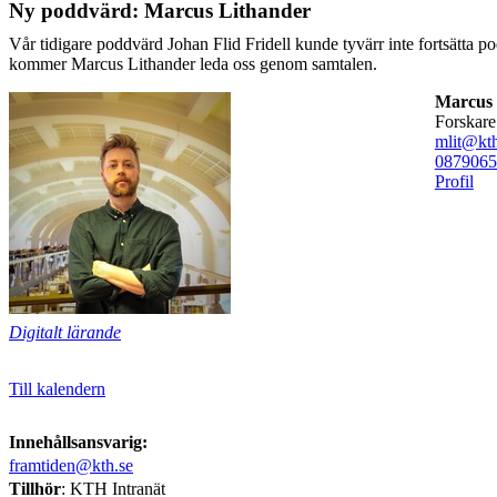
Ny poddvärd: Marcus Lithander
Vår tidigare poddvärd Johan Flid Fridell kunde tyvärr inte fortsätta po
kommer Marcus Lithander leda oss genom samtalen.
Marcus 
forskare
mlit@kth
08790
65
Profil
Digitalt lärande
Till kalendern
Innehållsansvarig:
framtiden@kth.se
Tillhör
: KTH Intranät