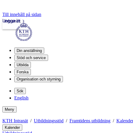
Till innehåll på sidan
Logga in
Intranät
Din anställning
Stöd och service
Utbilda
Forska
Organisation och styrning
Sök
English
Meny
KTH Intranät
Utbildningsstöd
Framtidens utbildning
Kalende
Kalender