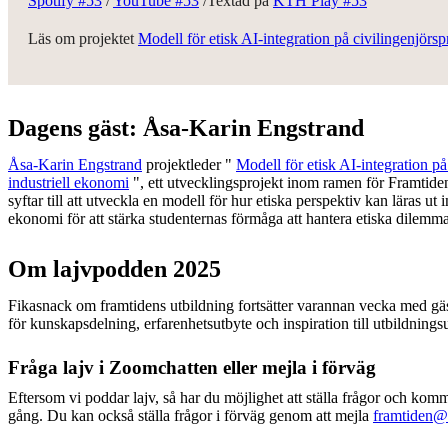
Spotify #53
/
YouTube #53
/Textad på
KTH Play #53
Läs om projektet
Modell för etisk AI-integration på civilingenjör
Dagens gäst: Åsa-Karin Engstrand
Åsa-Karin Engstrand
projektleder "
Modell för etisk AI-integration p
industriell ekonomi
", ett utvecklingsprojekt inom ramen för Framtiden
syftar till att utveckla en modell för hur etiska perspektiv kan läras ut
ekonomi för att stärka studenternas förmåga att hantera etiska dilemma
Om lajvpodden 2025
Fikasnack om framtidens utbildning fortsätter varannan vecka med gäs
för kunskapsdelning, erfarenhetsutbyte och inspiration till utbildnings
Fråga lajv i Zoomchatten eller mejla i förväg
Eftersom vi poddar lajv, så har du möjlighet att ställa frågor och kom
gång. Du kan också ställa frågor i förväg genom att mejla
framtiden@