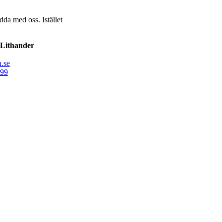
dda med oss. Istället
Lithander
.se
99