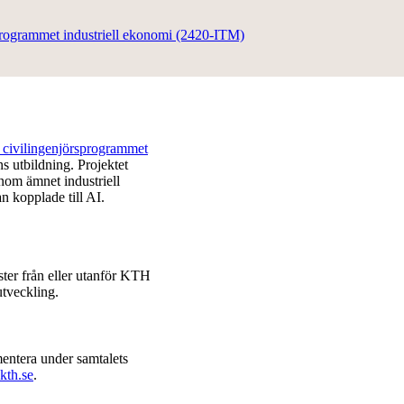
sprogrammet industriell ekonomi (2420-ITM)
å civilingenjörsprogrammet
s utbildning. Projektet
 inom ämnet industriell
n kopplade till AI.
ter från eller utanför KTH
utveckling.
mentera under samtalets
kth.se
.