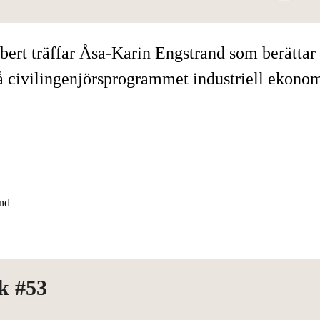
t träffar Åsa-Karin Engstrand som berättar o
på civilingenjörsprogrammet industriell ekonom
and
k #53