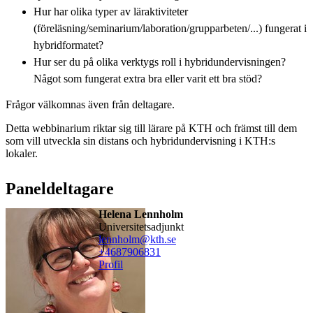
Hur har olika typer av läraktiviteter
(föreläsning/seminarium/laboration/grupparbeten/...) fungerat i
hybridformatet?
Hur ser du på olika verktygs roll i hybridundervisningen?
Något som fungerat extra bra eller varit ett bra stöd?
Frågor välkomnas även från deltagare.
Detta webbinarium riktar sig till lärare på KTH och främst till dem
som vill utveckla sin distans och hybridundervisning i KTH:s
lokaler.
Paneldeltagare
Helena Lennholm
universitetsadjunkt
lennholm@kth.se
+468790
6831
Profil