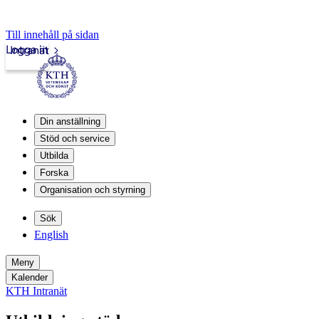
Till innehåll på sidan
Logga in
Intranät
Din anställning
Stöd och service
Utbilda
Forska
Organisation och styrning
Sök
English
Meny
Kalender
KTH Intranät