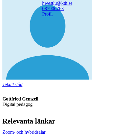
hwestlu@kth.se
08790
6763
Profil
Teknikstöd
Gottfried Gemzell
Digital pedagog
Relevanta länkar
Zoom- och hybridsalar
.