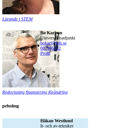
Lärande i STEM
Bo Karlson
universitetsadjunkt
bokarl@kth.se
08790
6052
Profil
Redovisning finansiering förändring
peholmg
Håkan Westlund
it- och av-tekniker