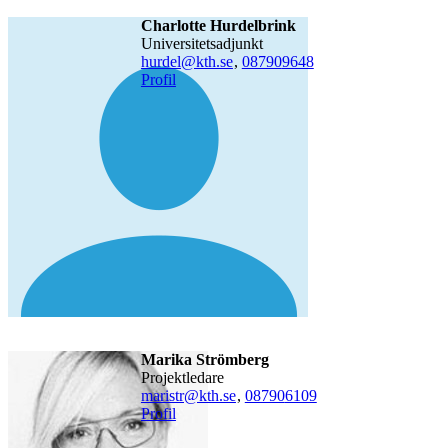
Charlotte Hurdelbrink
universitetsadjunkt
hurdel@kth.se
,
08790
9648
Profil
Marika Strömberg
projektledare
maristr@kth.se
,
08790
6109
Profil