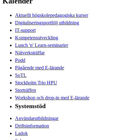
Kalender
Aktuellt högskolepedagogiska kurser
Digitaliseringsportfölj utbildning
IT-support
Kompetensutveckling
Lunch 'n' Learn-seminarier
Nätverksträffar
Podd
Pågående med E-lärande
SoTL
Stockholm Trio HPU
Storträffen
Workshop och drop-in med E-lärande
Systemstöd
Användarutbildningar
Driftsinformation
Ladok