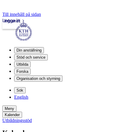
Till innehåll på sidan
Logga in
Intranät
Din anställning
Stöd och service
Utbilda
Forska
Organisation och styrning
Sök
English
Meny
Kalender
Utbildningsstöd