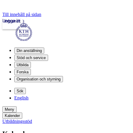
Till innehåll på sidan
Logga in
Intranät
Din anställning
Stöd och service
Utbilda
Forska
Organisation och styrning
Sök
English
Meny
Kalender
Utbildningsstöd