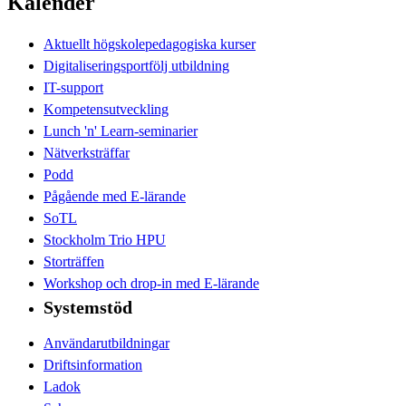
Kalender
Aktuellt högskolepedagogiska kurser
Digitaliseringsportfölj utbildning
IT-support
Kompetensutveckling
Lunch 'n' Learn-seminarier
Nätverksträffar
Podd
Pågående med E-lärande
SoTL
Stockholm Trio HPU
Storträffen
Workshop och drop-in med E-lärande
Systemstöd
Användarutbildningar
Driftsinformation
Ladok