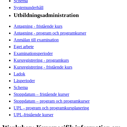
Schema
Systemunderhåll
Utbildningsadministration
Antagning - fristående kurs
Antagning - program och programkurser
Anmälan till examination
Eget arbete
Examinationsperioder
Kursregistrering - programkurs
Kursregistrering - fristående kurs
Ladok
Läsperioder
Schema
Stoppdatum – fristående kurser
Stoppdatum – program och programkurser
UPL - program och programkursplanering
UPL-fristående kurser