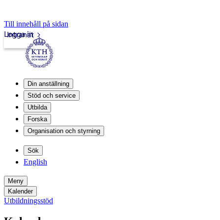
Till innehåll på sidan
Logga in
Intranät
Din anställning
Stöd och service
Utbilda
Forska
Organisation och styrning
Sök
English
Meny
Kalender
Utbildningsstöd