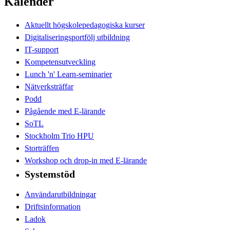
Kalender
Aktuellt högskolepedagogiska kurser
Digitaliseringsportfölj utbildning
IT-support
Kompetensutveckling
Lunch 'n' Learn-seminarier
Nätverksträffar
Podd
Pågående med E-lärande
SoTL
Stockholm Trio HPU
Storträffen
Workshop och drop-in med E-lärande
Systemstöd
Användarutbildningar
Driftsinformation
Ladok