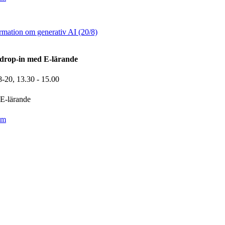
rmation om generativ AI (20/8)
drop-in med E-lärande
8-20,
13.30
- 15.00
E-lärande
om