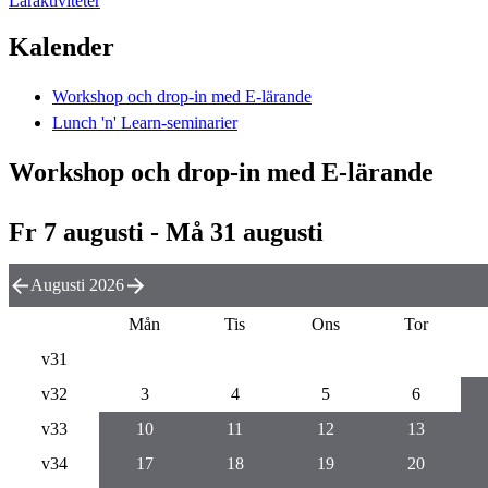
Läraktiviteter
Kalender
Workshop och drop-in med E-lärande
Lunch 'n' Learn-seminarier
Workshop och drop-in med E-lärande
Fr 7 augusti - Må 31 augusti
Augusti 2026
Mån
Tis
Ons
Tor
v31
v32
3
4
5
6
v33
10
11
12
13
v34
17
18
19
20