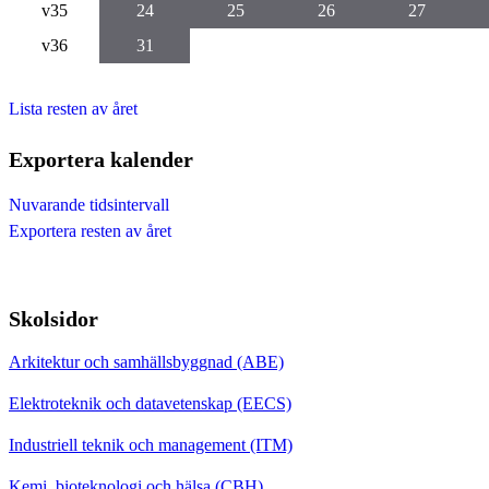
v35
24
25
26
27
v36
31
Lista resten av året
Exportera kalender
Nuvarande tidsintervall
Exportera resten av året
Skolsidor
Arkitektur och samhällsbyggnad (ABE)
Elektroteknik och datavetenskap (EECS)
Industriell teknik och management (ITM)
Kemi, bioteknologi och hälsa (CBH)