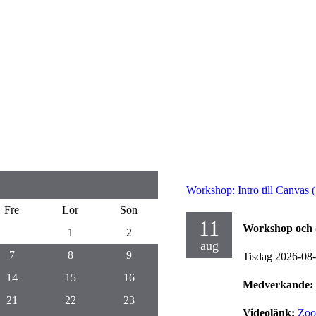
Workshop: Intro till Canvas (
Fre
Lör
Sön
11
Workshop och 
1
2
aug
7
8
9
Tisdag 2026-08
14
15
16
Medverkande:
21
22
23
Videolänk:
Zo