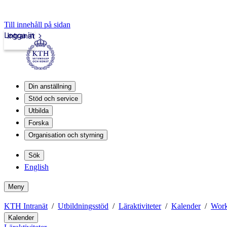
Till innehåll på sidan
Logga in
Intranät
Din anställning
Stöd och service
Utbilda
Forska
Organisation och styrning
Sök
English
Meny
KTH Intranät
Utbildningsstöd
Läraktiviteter
Kalender
Work
Kalender