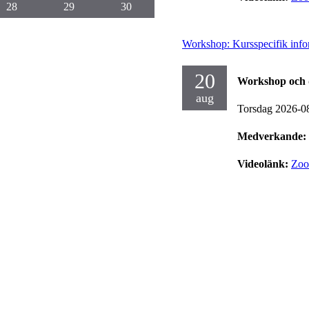
28
29
30
Workshop: Kursspecifik info
20
Workshop och 
aug
Torsdag 2026-0
Medverkande:
Videolänk:
Zo