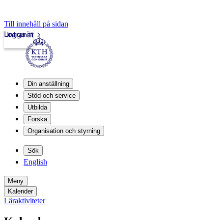
Till innehåll på sidan
Logga in
Intranät
Din anställning
Stöd och service
Utbilda
Forska
Organisation och styrning
Sök
English
Meny
Kalender
Läraktiviteter