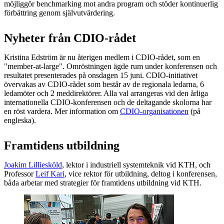
möjliggör benchmarking mot andra program och stöder kontinuerlig
förbättring genom självutvärdering.
Nyheter från CDIO-rådet
Kristina Edström är nu återigen medlem i CDIO-rådet, som en
"member-at-large". Omröstningen ägde rum under konferensen och
resultatet presenterades på onsdagen 15 juni. CDIO-initiativet
övervakas av CDIO-rådet som består av de regionala ledarna, 6
ledamöter och 2 meddirektörer. Alla val arrangeras vid den årliga
internationella CDIO-konferensen och de deltagande skolorna har
en röst vardera. Mer information om
CDIO-organisationen
(på
engleska).
Framtidens utbildning
Joakim Lilliesköld
, lektor i industriell systemteknik vid KTH, och
Professor
Leif Kari
, vice rektor för utbildning, deltog i konferensen,
båda arbetar med strategier för framtidens utbildning vid KTH.