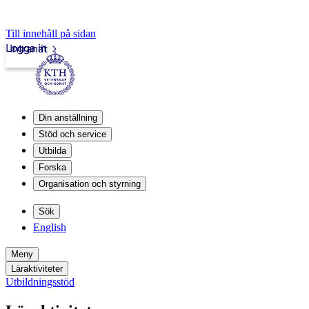
Till innehåll på sidan
Logga in
Intranät
Din anställning
Stöd och service
Utbilda
Forska
Organisation och styrning
Sök
English
Meny
Läraktiviteter
Utbildningsstöd