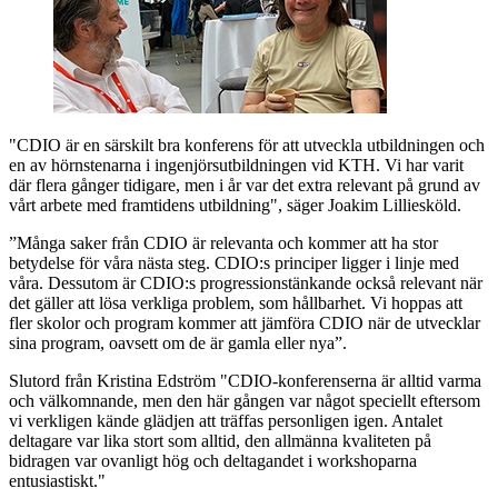
"CDIO är en särskilt bra konferens för att utveckla utbildningen och
en av hörnstenarna i ingenjörsutbildningen vid KTH. Vi har varit
där flera gånger tidigare, men i år var det extra relevant på grund av
vårt arbete med framtidens utbildning", säger Joakim Lilliesköld.
”Många saker från CDIO är relevanta och kommer att ha stor
betydelse för våra nästa steg. CDIO:s principer ligger i linje med
våra. Dessutom är CDIO:s progressionstänkande också relevant när
det gäller att lösa verkliga problem, som hållbarhet. Vi hoppas att
fler skolor och program kommer att jämföra CDIO när de utvecklar
sina program, oavsett om de är gamla eller nya”.
Slutord från Kristina Edström "CDIO-konferenserna är alltid varma
och välkomnande, men den här gången var något speciellt eftersom
vi verkligen kände glädjen att träffas personligen igen. Antalet
deltagare var lika stort som alltid, den allmänna kvaliteten på
bidragen var ovanligt hög och deltagandet i workshoparna
entusiastiskt."