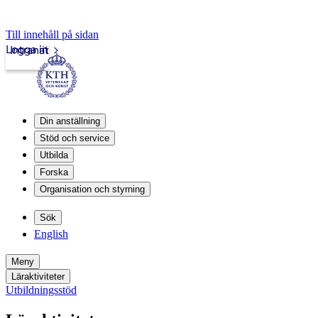
Till innehåll på sidan
Logga in
Intranät
Din anställning
Stöd och service
Utbilda
Forska
Organisation och styrning
Sök
English
Meny
Läraktiviteter
Utbildningsstöd