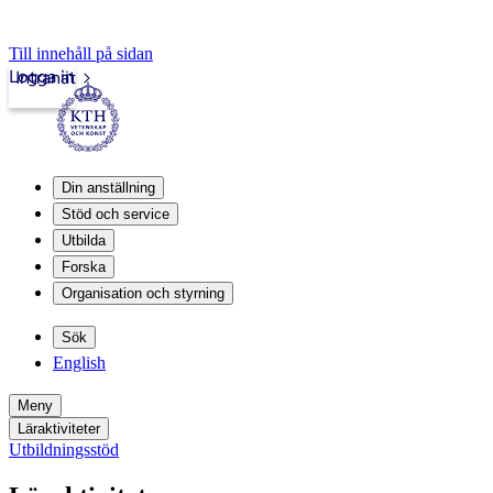
Till innehåll på sidan
Logga in
Intranät
Din anställning
Stöd och service
Utbilda
Forska
Organisation och styrning
Sök
English
Meny
Läraktiviteter
Utbildningsstöd