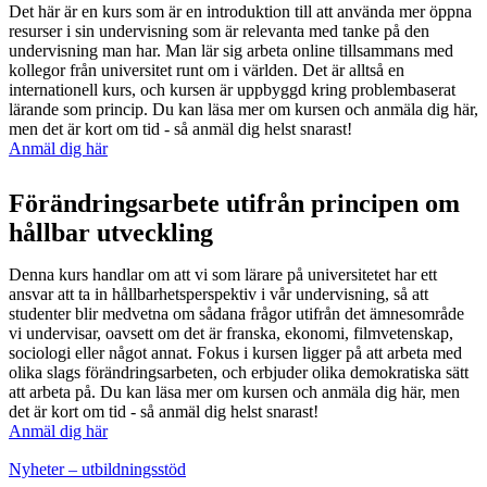
Det här är en kurs som är en introduktion till att använda mer öppna
resurser i sin undervisning som är relevanta med tanke på den
undervisning man har. Man lär sig arbeta online tillsammans med
kollegor från universitet runt om i världen. Det är alltså en
internationell kurs, och kursen är uppbyggd kring problembaserat
lärande som princip. Du kan läsa mer om kursen och anmäla dig här,
men det är kort om tid - så anmäl dig helst snarast!
Anmäl dig här
Förändringsarbete utifrån principen om
hållbar utveckling
Denna kurs handlar om att vi som lärare på universitetet har ett
ansvar att ta in hållbarhetsperspektiv i vår undervisning, så att
studenter blir medvetna om sådana frågor utifrån det ämnesområde
vi undervisar, oavsett om det är franska, ekonomi, filmvetenskap,
sociologi eller något annat. Fokus i kursen ligger på att arbeta med
olika slags förändringsarbeten, och erbjuder olika demokratiska sätt
att arbeta på. Du kan läsa mer om kursen och anmäla dig här, men
det är kort om tid - så anmäl dig helst snarast!
​​​​​​​Anmäl dig här
​​​​​​​
Nyheter – utbildningsstöd