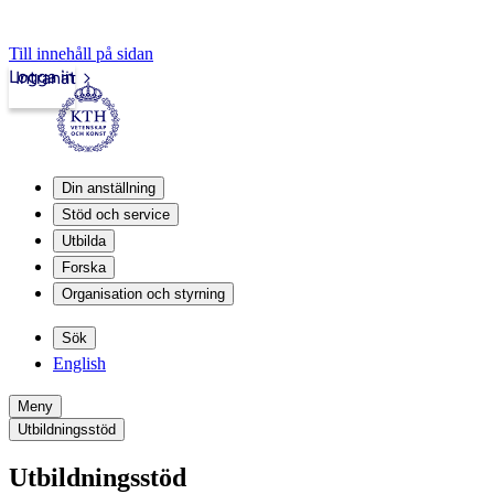
Till innehåll på sidan
Logga in
Intranät
Din anställning
Stöd och service
Utbilda
Forska
Organisation och styrning
Sök
English
Meny
Utbildningsstöd
Utbildningsstöd