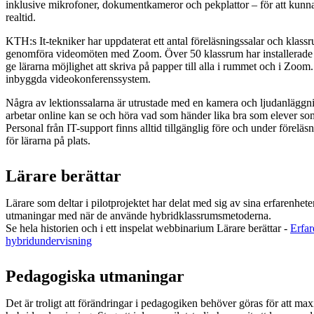
inklusive mikrofoner, dokumentkameror och pekplattor – för att kunn
realtid.
KTH:s It-tekniker har uppdaterat ett antal föreläsningssalar och klassr
genomföra videomöten med Zoom. Över 50 klassrum har installerade
ge lärarna möjlighet att skriva på papper till alla i rummet och i Zoom. 
inbyggda videokonferenssystem.
Några av lektionssalarna är utrustade med en kamera och ljudanläggni
arbetar online kan se och höra vad som händer lika bra som elever som
Personal från IT-support finns alltid tillgänglig före och under föreläs
för lärarna på plats.
Lärare berättar
Lärare som deltar i pilotprojektet har delat med sig av sina erfarenhete
utmaningar med när de använde hybridklassrumsmetoderna.
Se hela historien och i ett inspelat webbinarium Lärare berättar -
Erfar
hybridundervisning
Pedagogiska utmaningar
Det är troligt att förändringar i pedagogiken behöver göras för att ma