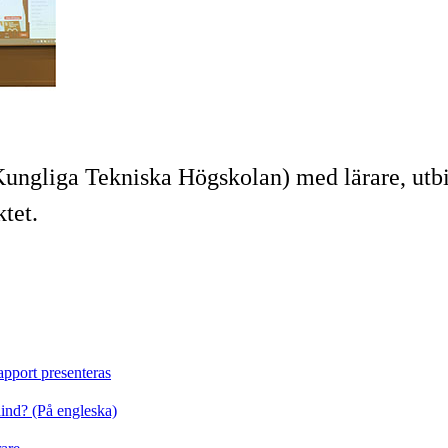
ngliga Tekniska Högskolan) med lärare, utbi
ktet.
pport presenteras
ind? (På engleska)