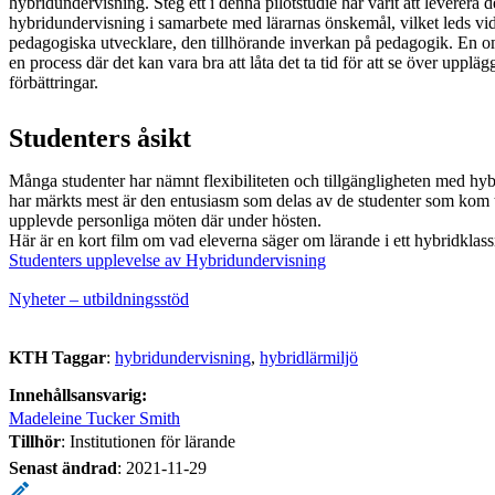
hybridundervisning. Steg ett i denna pilotstudie har varit att leverera 
hybridundervisning i samarbete med lärarnas önskemål, vilket leds vi
pedagogiska utvecklare, den tillhörande inverkan på pedagogik. En oms
en process där det kan vara bra att låta det ta tid för att se över upplä
förbättringar.
Studenters åsikt
Många studenter har nämnt flexibiliteten och tillgängligheten med hy
har märkts mest är den entusiasm som delas av de studenter som kom t
upplevde personliga möten där under hösten.
Här är en kort film om vad eleverna säger om lärande i ett hybridklas
Studenters upplevelse av Hybridundervisning
Nyheter – utbildningsstöd
KTH Taggar
:
hybridundervisning
hybridlärmiljö
Innehållsansvarig:
Madeleine Tucker Smith
Tillhör
: Institutionen för lärande
Senast ändrad
:
2021-11-29