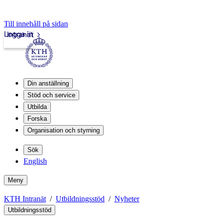
Till innehåll på sidan
Logga in
Intranät
Din anställning
Stöd och service
Utbilda
Forska
Organisation och styrning
Sök
English
Meny
KTH Intranät
Utbildningsstöd
Nyheter
Utbildningsstöd