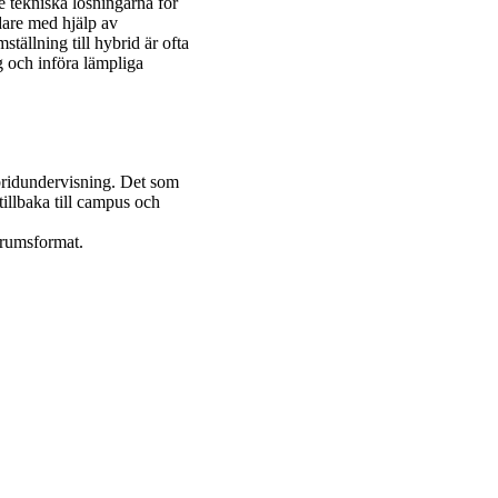
de tekniska lösningarna för
dare med hjälp av
tällning till hybrid är ofta
gg och införa lämpliga
bridundervisning. Det som
illbaka till campus och
srumsformat.