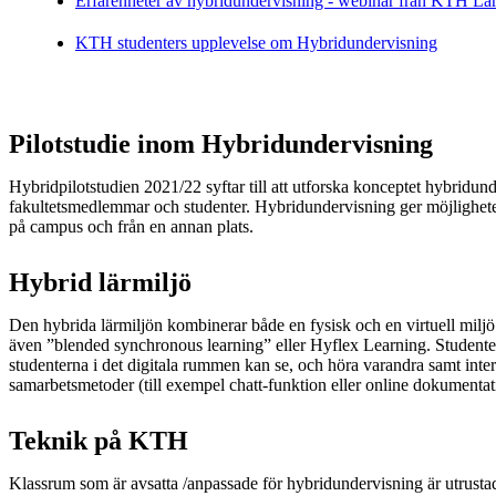
Erfarenheter av hybridundervisning - webinar från KTH Lär
KTH studenters upplevelse om Hybridundervisning
Pilotstudie inom Hybridundervisning
Hybridpilotstudien 2021/22 syftar till att utforska konceptet hybridun
fakultetsmedlemmar och studenter. Hybridundervisning ger möjlighete
på campus och från en annan plats.
Hybrid lärmiljö
Den hybrida lärmiljön kombinerar både en fysisk och en virtuell miljö 
även ”blended synchronous learning” eller Hyflex Learning. Student
studenterna i det digitala rummen kan se, och höra varandra samt int
samarbetsmetoder (till exempel chatt-funktion eller online dokument
Teknik på KTH
Klassrum som är avsatta /anpassade för hybridundervisning är utrust