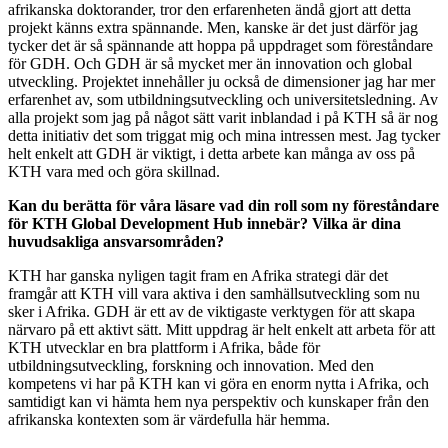
afrikanska doktorander, tror den erfarenheten ändå gjort att detta
projekt känns extra spännande. Men, kanske är det just därför jag
tycker det är så spännande att hoppa på uppdraget som föreståndare
för GDH. Och GDH är så mycket mer än innovation och global
utveckling. Projektet innehåller ju också de dimensioner jag har mer
erfarenhet av, som utbildningsutveckling och universitetsledning. Av
alla projekt som jag på något sätt varit inblandad i på KTH så är nog
detta initiativ det som triggat mig och mina intressen mest. Jag tycker
helt enkelt att GDH är viktigt, i detta arbete kan många av oss på
KTH vara med och göra skillnad.
Kan du berätta för våra läsare vad din roll som ny föreståndare
för KTH Global Development Hub innebär? Vilka är dina
huvudsakliga ansvarsområden?
KTH har ganska nyligen tagit fram en Afrika strategi där det
framgår att KTH vill vara aktiva i den samhällsutveckling som nu
sker i Afrika. GDH är ett av de viktigaste verktygen för att skapa
närvaro på ett aktivt sätt. Mitt uppdrag är helt enkelt att arbeta för att
KTH utvecklar en bra plattform i Afrika, både för
utbildningsutveckling, forskning och innovation. Med den
kompetens vi har på KTH kan vi göra en enorm nytta i Afrika, och
samtidigt kan vi hämta hem nya perspektiv och kunskaper från den
afrikanska kontexten som är värdefulla här hemma.