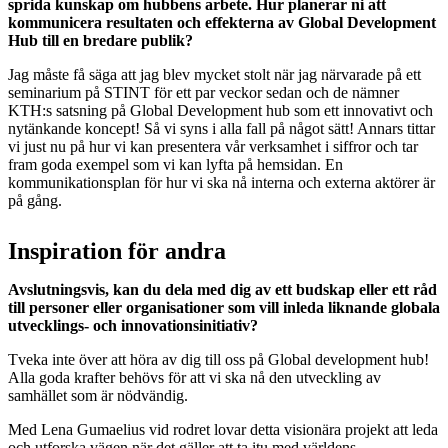
sprida kunskap om hubbens arbete. Hur planerar ni att
kommunicera resultaten och effekterna av Global Development
Hub till en bredare publik?
Jag måste få säga att jag blev mycket stolt när jag närvarade på ett
seminarium på STINT för ett par veckor sedan och de nämner
KTH:s satsning på Global Development hub som ett innovativt och
nytänkande koncept! Så vi syns i alla fall på något sätt! Annars tittar
vi just nu på hur vi kan presentera vår verksamhet i siffror och tar
fram goda exempel som vi kan lyfta på hemsidan. En
kommunikationsplan för hur vi ska nå interna och externa aktörer är
på gång.
Inspiration för andra
Avslutningsvis, kan du dela med dig av ett budskap eller ett råd
till personer eller organisationer som vill inleda liknande globala
utvecklings- och innovationsinitiativ?
Tveka inte över att höra av dig till oss på Global development hub!
Alla goda krafter behövs för att vi ska nå den utveckling av
samhället som är nödvändig.
Med Lena Gumaelius vid rodret lovar detta visionära projekt att leda
och utforska vägen när det gäller att ta itu med världens