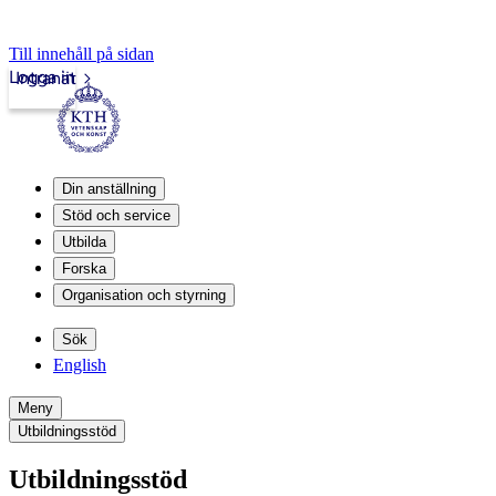
Till innehåll på sidan
Logga in
Intranät
Din anställning
Stöd och service
Utbilda
Forska
Organisation och styrning
Sök
English
Meny
Utbildningsstöd
Utbildningsstöd