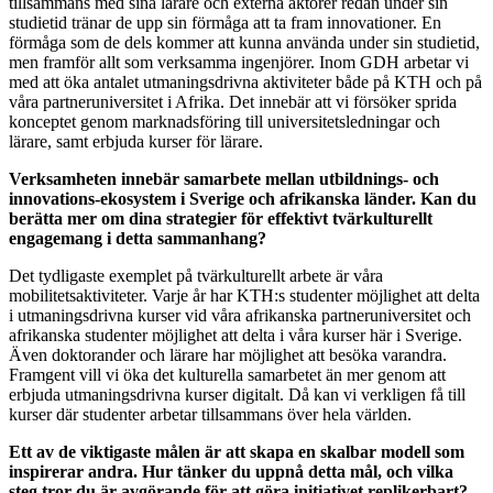
tillsammans med sina lärare och externa aktörer redan under sin
studietid tränar de upp sin förmåga att ta fram innovationer. En
förmåga som de dels kommer att kunna använda under sin studietid,
men framför allt som verksamma ingenjörer. Inom GDH arbetar vi
med att öka antalet utmaningsdrivna aktiviteter både på KTH och på
våra partneruniversitet i Afrika. Det innebär att vi försöker sprida
konceptet genom marknadsföring till universitetsledningar och
lärare, samt erbjuda kurser för lärare.
Verksamheten innebär samarbete mellan utbildnings- och
innovations-ekosystem i Sverige och afrikanska länder. Kan du
berätta mer om dina strategier för effektivt tvärkulturellt
engagemang i detta sammanhang?
Det tydligaste exemplet på tvärkulturellt arbete är våra
mobilitetsaktiviteter. Varje år har KTH:s studenter möjlighet att delta
i utmaningsdrivna kurser vid våra afrikanska partneruniversitet och
afrikanska studenter möjlighet att delta i våra kurser här i Sverige.
Även doktorander och lärare har möjlighet att besöka varandra.
Framgent vill vi öka det kulturella samarbetet än mer genom att
erbjuda utmaningsdrivna kurser digitalt. Då kan vi verkligen få till
kurser där studenter arbetar tillsammans över hela världen.
Ett av de viktigaste målen är att skapa en skalbar modell som
inspirerar andra. Hur tänker du uppnå detta mål, och vilka
steg tror du är avgörande för att göra initiativet replikerbart?