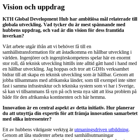
Vision och uppdrag
KTH Global Development Hub har ambitiösa mål relaterade till
globala utveckling. Vad tycker du är mest spännande med
hubbens uppdrag, och vad är din vision för dess framtida
inverkan?
Vårt arbete utgår ifrån att vi behöver få till en
samhällstransformation för att åstadkomma en hållbar utveckling i
världen. Ingenjörer och ingenjörskompetens spelar här en enormt
stor roll, då teknisk utveckling hittills inte alltid gått hand i hand med
en hållbar utveckling. Jag hoppas och tror att GDHs verksamhet
bidrar till att skapa en teknisk utveckling som är hållbar. Genom att
jobba tillsammans med afrikanska länder, som till exempel inte sitter
fast i samma infrastruktur och tekniska system som vi har i Sverige,
så kan vi tillsammans få syn på och testa nya sätt att lösa problem på
både för den afrikanska kontinenten och här hemma.
Innovation är en central aspekt av detta initiativ. Hur planerar
du att utnyttja din expertis för att främja innovation samarbetet
med olika intressenter?
Ett av hubbens viktigaste verktyg är
utmaningsdriven utbildning
.
Genom att låta studenter arbeta med samhällsutmaningar