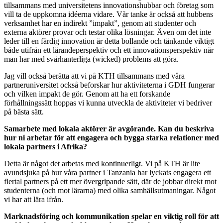
tillsammans med universitetens innovationshubbar och företag som
vill ta de uppkomna idéerna vidare. Vår tanke är också att hubbens
verksamhet har en indirekt ”impakt”, genom att studenter och
externa aktörer provar och testar olika lösningar. Även om det inte
leder till en färdig innovation är detta bollande och tänkande viktigt
både utifrån ett lärandeperspektiv och ett innovationsperspektiv när
man har med svårhanterliga (wicked) problems att göra.
Jag vill också berätta att vi på KTH tillsammans med våra
partneruniversitet också beforskar hur aktiviteterna i GDH fungerar
och vilken impakt de gör. Genom att ha ett forskande
förhållningssätt hoppas vi kunna utveckla de aktiviteter vi bedriver
på bästa sätt.
Samarbete med lokala aktörer är avgörande. Kan du beskriva
hur ni arbetar för att engagera och bygga starka relationer med
lokala partners i Afrika?
Detta är något det arbetas med kontinuerligt. Vi på KTH är lite
avundsjuka på hur våra partner i Tanzania har lyckats engagera ett
flertal partners på ett mer övergripande sätt, där de jobbar direkt mot
studenterna (och mot lärarna) med olika samhällsutmaningar. Något
vi har att lära ifrån.
Marknadsföring och kommunikation spelar en viktig roll för att