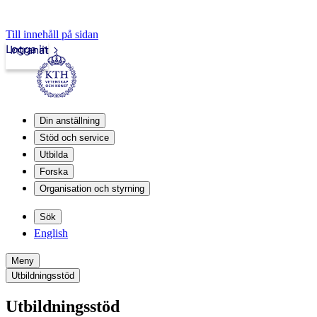
Till innehåll på sidan
Logga in
Intranät
Din anställning
Stöd och service
Utbilda
Forska
Organisation och styrning
Sök
English
Meny
Utbildningsstöd
Utbildningsstöd