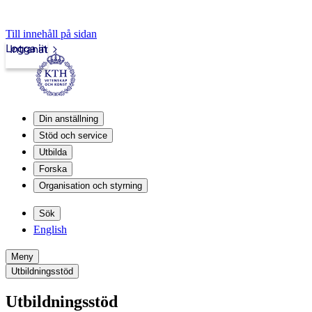
Till innehåll på sidan
Logga in
Intranät
Din anställning
Stöd och service
Utbilda
Forska
Organisation och styrning
Sök
English
Meny
Utbildningsstöd
Utbildningsstöd