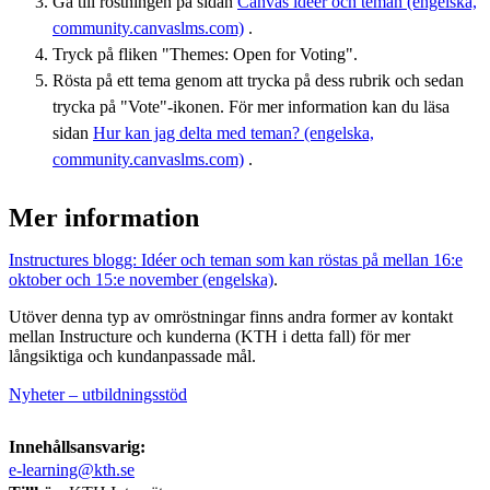
Gå till röstningen på sidan
Canvas idéer och teman (engelska,
community.canvaslms.com)
​​​​​​​.
Tryck på fliken "Themes: Open for Voting".
Rösta på ett tema genom att trycka på dess rubrik och sedan
trycka på "Vote"-ikonen. För mer information kan du läsa
sidan
Hur kan jag delta med teman? (engelska,
community.canvaslms.com)
​​​​​​​.
Mer information
Instructures blogg: Idéer och teman som kan röstas på mellan 16:e
oktober och 15:e november (engelska)
.
Utöver denna typ av omröstningar finns andra former av kontakt
mellan Instructure och kunderna (KTH i detta fall) för mer
långsiktiga och kundanpassade mål.
Nyheter – utbildningsstöd
Innehållsansvarig:
e-learning@kth.se