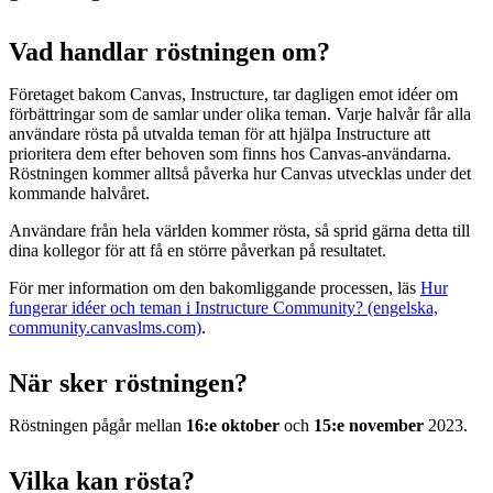
Vad handlar röstningen om?
Företaget bakom Canvas, Instructure, tar dagligen emot idéer om
förbättringar som de samlar under olika teman. Varje halvår får alla
användare rösta på utvalda teman för att hjälpa Instructure att
prioritera dem efter behoven som finns hos Canvas-användarna.
Röstningen kommer alltså påverka hur Canvas utvecklas under det
kommande halvåret.
Användare från hela världen kommer rösta, så sprid gärna detta till
dina kollegor för att få en större påverkan på resultatet.
För mer information om den bakomliggande processen, läs
Hur
fungerar idéer och teman i Instructure Community? (engelska,
community.canvaslms.com)
.
När sker röstningen?
Röstningen pågår mellan
16:e oktober
och
15:e november
2023.
Vilka kan rösta?