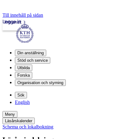
Till innehåll på sidan
Logga in
Intranät
Din anställning
Stöd och service
Utbilda
Forska
Organisation och styrning
Sök
English
Meny
Läsårskalender
Schema och lokalbokning