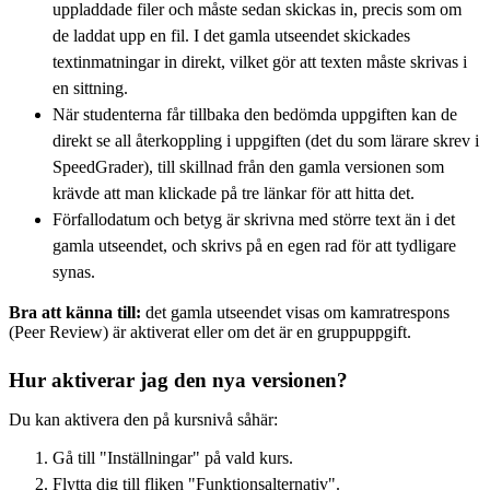
uppladdade filer och måste sedan skickas in, precis som om
de laddat upp en fil. I det gamla utseendet skickades
textinmatningar in direkt, vilket gör att texten måste skrivas i
en sittning.
När studenterna får tillbaka den bedömda uppgiften kan de
direkt se all återkoppling i uppgiften (det du som lärare skrev i
SpeedGrader), till skillnad från den gamla versionen som
krävde att man klickade på tre länkar för att hitta det.
Förfallodatum och betyg är skrivna med större text än i det
gamla utseendet, och skrivs på en egen rad för att tydligare
synas.
Bra att känna till:
det gamla utseendet visas om kamratrespons
(Peer Review) är aktiverat eller om det är en gruppuppgift.
Hur aktiverar jag den nya versionen?
Du kan aktivera den på kursnivå såhär:
Gå till "Inställningar" på vald kurs.
Flytta dig till fliken "Funktionsalternativ".