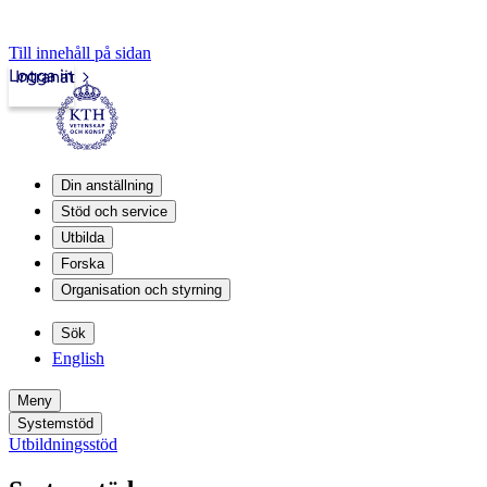
Till innehåll på sidan
Logga in
Intranät
Din anställning
Stöd och service
Utbilda
Forska
Organisation och styrning
Sök
English
Meny
Systemstöd
Utbildningsstöd