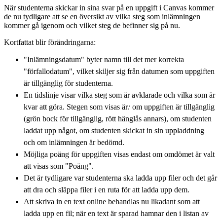
När studenterna skickar in sina svar på en uppgift i Canvas kommer
de nu tydligare att se en översikt av vilka steg som inlämningen
kommer gå igenom och vilket steg de befinner sig på nu.
Kortfattat blir förändringarna:
"Inlämningsdatum" byter namn till det mer korrekta
"förfallodatum", vilket skiljer sig från datumen som uppgiften
är tillgänglig för studenterna.
En tidslinje visar vilka steg som är avklarade och vilka som är
kvar att göra. Stegen som visas är
:
om uppgiften är tillgänglig
(grön bock för tillgänglig, rött hänglås annars), om studenten
laddat upp något, om studenten skickat in sin uppladdning
och om inlämningen är bedömd.
Möjliga poäng för uppgiften visas endast om omdömet är valt
att visas som "Poäng".
Det är tydligare var studenterna ska ladda upp filer och det går
att dra och släppa filer i en ruta för att ladda upp dem.
Att skriva in en text online behandlas nu likadant som att
ladda upp en fil; när en text är sparad hamnar den i listan av