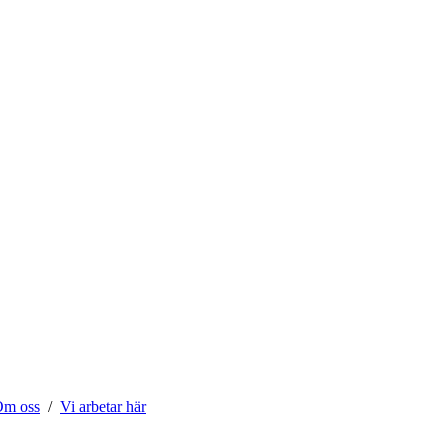
m oss
Vi arbetar här