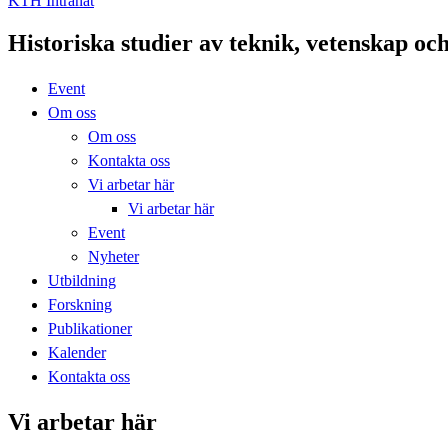
KTH Intranät
Historiska studier av teknik, vetenskap oc
Event
Om oss
Om oss
Kontakta oss
Vi arbetar här
Vi arbetar här
Event
Nyheter
Utbildning
Forskning
Publikationer
Kalender
Kontakta oss
Vi arbetar här