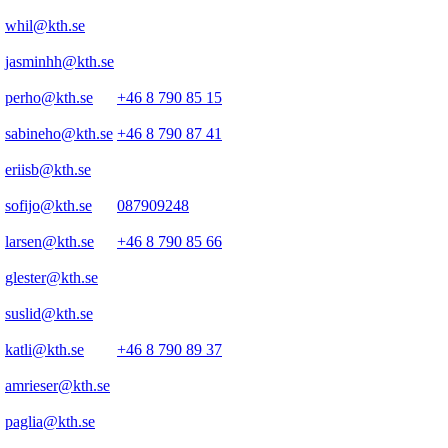
whil@kth.se
jasminhh@kth.se
perho@kth.se
+46 8 790 85 15
sabineho@kth.se
+46 8 790 87 41
eriisb@kth.se
sofijo@kth.se
087909248
larsen@kth.se
+46 8 790 85 66
glester@kth.se
suslid@kth.se
katli@kth.se
+46 8 790 89 37
amrieser@kth.se
paglia@kth.se