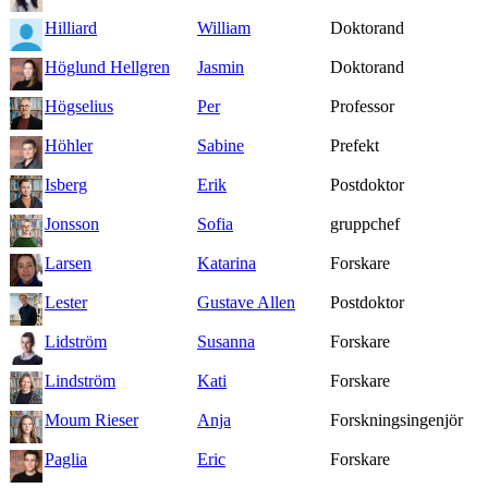
Hilliard
William
Doktorand
Höglund Hellgren
Jasmin
Doktorand
Högselius
Per
Professor
Höhler
Sabine
Prefekt
Isberg
Erik
Postdoktor
Jonsson
Sofia
gruppchef
Larsen
Katarina
Forskare
Lester
Gustave Allen
Postdoktor
Lidström
Susanna
Forskare
Lindström
Kati
Forskare
Moum Rieser
Anja
Forskningsingenjör
Paglia
Eric
Forskare