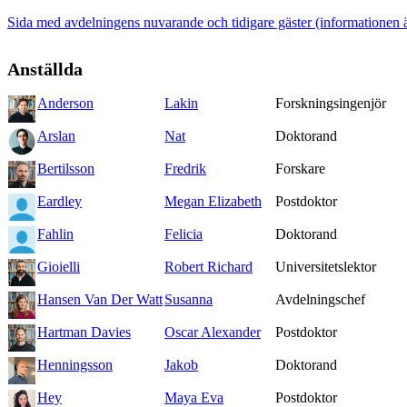
Sida med avdelningens nuvarande och tidigare gäster (informationen 
Anställda
Anderson
Lakin
Forskningsingenjör
Arslan
Nat
Doktorand
Bertilsson
Fredrik
Forskare
Eardley
Megan Elizabeth
Postdoktor
Fahlin
Felicia
Doktorand
Gioielli
Robert Richard
Universitetslektor
Hansen Van Der Watt
Susanna
Avdelningschef
Hartman Davies
Oscar Alexander
Postdoktor
Henningsson
Jakob
Doktorand
Hey
Maya Eva
Postdoktor