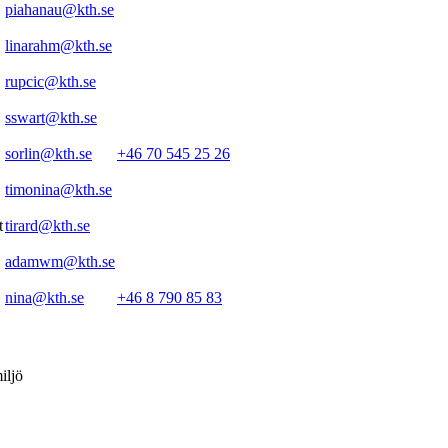
piahanau@kth.se
linarahm@kth.se
rupcic@kth.se
sswart@kth.se
sorlin@kth.se
+46 70 545 25 26
timonina@kth.se
t
tirard@kth.se
adamwm@kth.se
nina@kth.se
+46 8 790 85 83
iljö