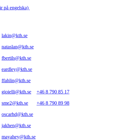
är på engelska)
lakin@kth.se
nataslan@kth.se
fbertils@kth.se
eardley@kth.se
ffahlin@kth.se
gioielli@kth.se
+46 8 790 85 17
sme2@kth.se
+46 8 790 89 98
oscarhd@kth.se
jakhen@kth.se
mayahey@kth.se