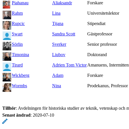
Piahanau
Aliaksandr
Forskare
Rahm
Lina
Universitetslektor
Rupcic
Tijana
Stipendiat
Swart
Sandra Scott
Gästprofessor
Sörlin
Sverker
Senior professor
Timonina
Liubov
Doktorand
Tirard
Adrien Tom Victor
Amanuens, Intermitten
Wickberg
Adam
Forskare
Wormbs
Nina
Prodekanus, Professor
Tillhör
: Avdelningen för historiska studier av teknik, vetenskap och m
Senast ändrad
:
2020-07-10