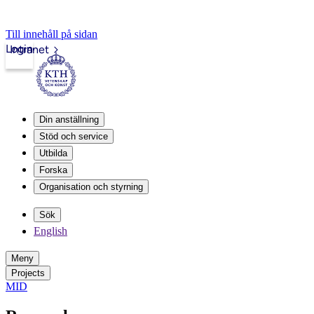
Till innehåll på sidan
Login
Intranet
Din anställning
Stöd och service
Utbilda
Forska
Organisation och styrning
Sök
English
Meny
Projects
MID